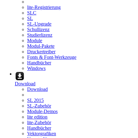
lite-Registrierung
SLC
SL
SL-Upgrade
Schullizenz
Studierlizenz
Module
Modul-Pakete
Druckertreiber
Fonts & Font-Werkzeuge
Handbücher
Windows
Download
Download
SL 2015
SL-Zubehör
Module-Demos
lite edition
lite-Zubehör
Handbücher
Vektorgrafiken