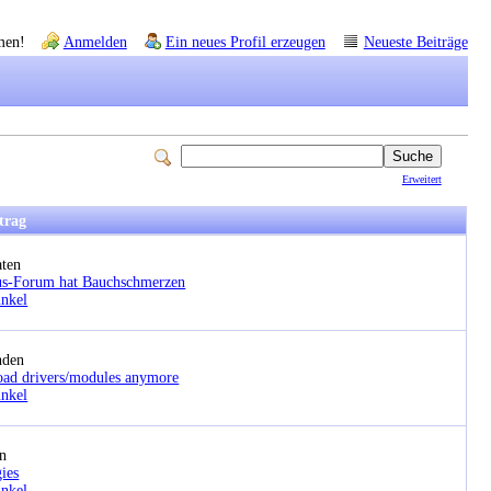
men!
Anmelden
Ein neues Profil erzeugen
Neueste Beiträge
Erweitert
itrag
aten
us-Forum hat Bauchschmerzen
nkel
nden
load drivers/modules anymore
nkel
en
ies
nkel