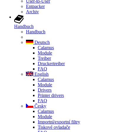
User-to-User
Entpacker
Archiv
Handbuch
Handbuch
Deutsch
Calamus
Module
Treiber
Druckertreiber
FAQ
English
Calamus
Module
Drivers
Printer drivers
FAQ
Česky
Calamus
Module
Importní/exportní filtry
Tiskové ovladače