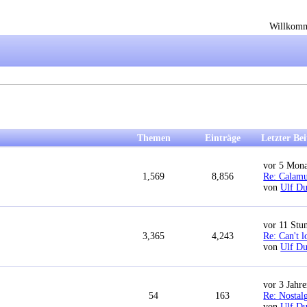
Willkom
Themen
Einträge
Letzter Be
vor 5 Mon
1,569
8,856
Re: Calam
von
Ulf Du
vor 11 Stu
3,365
4,243
Re: Can't 
von
Ulf Du
vor 3 Jahr
54
163
Re: Nostalg
von
Ulf Du