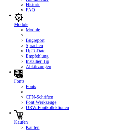
Historie
FAQ
Module
Module
Bugreport
Sprachen
UpToDate
Empfehlung
Installier-Tip
Abkürzungen
Fonts
Fonts
CFN-Schriften
Font-Werkzeuge
URW-Fontkollektionen
Kaufen
Kaufen