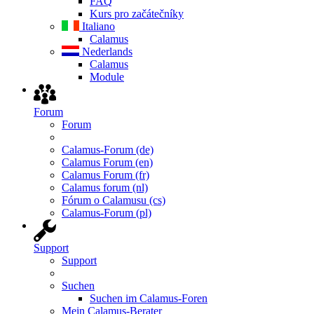
FAQ
Kurs pro začátečníky
Italiano
Calamus
Nederlands
Calamus
Module
Forum
Forum
Calamus-Forum (de)
Calamus Forum (en)
Calamus Forum (fr)
Calamus forum (nl)
Fórum o Calamusu (cs)
Calamus-Forum (pl)
Support
Support
Suchen
Suchen im Calamus-Foren
Mein Calamus-Berater