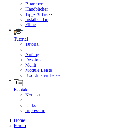
Bugreport
Handbücher
Tipps & Tricks
Installier-Tip
Filme
Tutorial
Tutorial
Anfang
Desktop
Menü
Module-Leiste
Koordinaten-Leiste
Kontakt
Kontakt
Links
Impressum
Home
Forum