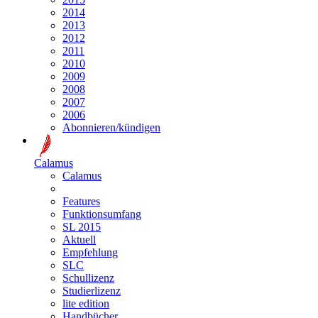
2014
2013
2012
2011
2010
2009
2008
2007
2006
Abonnieren/kündigen
Calamus
Calamus
Features
Funktionsumfang
SL 2015
Aktuell
Empfehlung
SLC
Schullizenz
Studierlizenz
lite edition
Handbücher