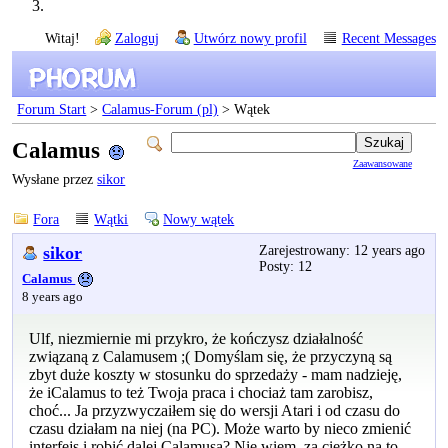
Witaj!
Zaloguj
Utwórz nowy profil
Recent Messages
Forum Start
>
Calamus-Forum (pl)
> Wątek
Calamus
Zaawansowane
Wysłane przez
sikor
Fora
Wątki
Nowy wątek
sikor
Zarejestrowany: 12 years ago
Posty: 12
Calamus
8 years ago
Ulf, niezmiernie mi przykro, że kończysz działalność
związaną z Calamusem ;( Domyślam się, że przyczyną są
zbyt duże koszty w stosunku do sprzedaży - mam nadzieję,
że iCalamus to też Twoja praca i chociaż tam zarobisz,
choć... Ja przyzwyczaiłem się do wersji Atari i od czasu do
czasu działam na niej (na PC). Może warto by nieco zmienić
interfejs i robić dalej Calamusa? Nie wiem, za ciężko na to