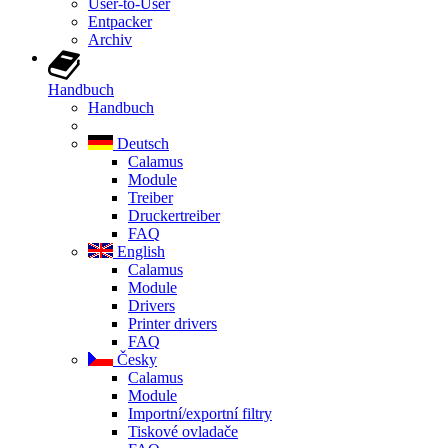
User-to-User
Entpacker
Archiv
Handbuch
Handbuch
Deutsch
Calamus
Module
Treiber
Druckertreiber
FAQ
English
Calamus
Module
Drivers
Printer drivers
FAQ
Česky
Calamus
Module
Importní/exportní filtry
Tiskové ovladače