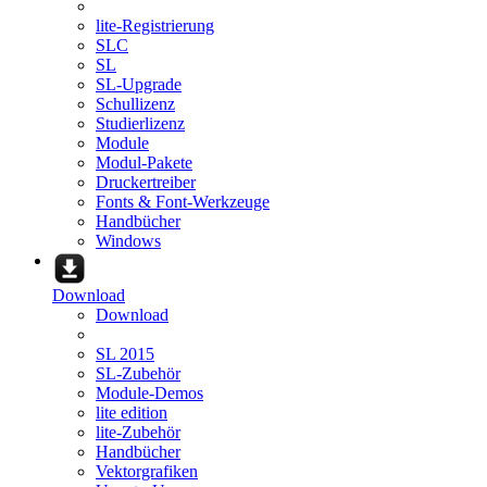
lite-Registrierung
SLC
SL
SL-Upgrade
Schullizenz
Studierlizenz
Module
Modul-Pakete
Druckertreiber
Fonts & Font-Werkzeuge
Handbücher
Windows
Download
Download
SL 2015
SL-Zubehör
Module-Demos
lite edition
lite-Zubehör
Handbücher
Vektorgrafiken