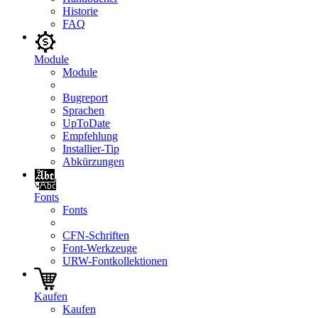
Historie
FAQ
Module
Module
Bugreport
Sprachen
UpToDate
Empfehlung
Installier-Tip
Abkürzungen
Fonts
Fonts
CFN-Schriften
Font-Werkzeuge
URW-Fontkollektionen
Kaufen
Kaufen