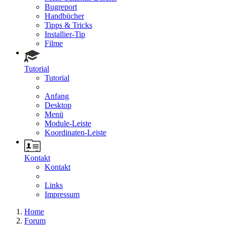
Bugreport
Handbücher
Tipps & Tricks
Installier-Tip
Filme
Tutorial
Tutorial
Anfang
Desktop
Menü
Module-Leiste
Koordinaten-Leiste
Kontakt
Kontakt
Links
Impressum
Home
Forum