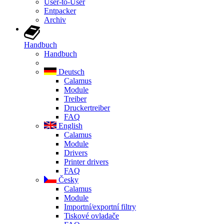
User-to-User
Entpacker
Archiv
Handbuch
Handbuch
Deutsch
Calamus
Module
Treiber
Druckertreiber
FAQ
English
Calamus
Module
Drivers
Printer drivers
FAQ
Česky
Calamus
Module
Importní/exportní filtry
Tiskové ovladače