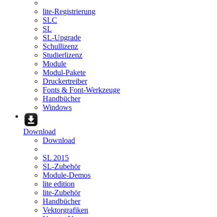
lite-Registrierung
SLC
SL
SL-Upgrade
Schullizenz
Studierlizenz
Module
Modul-Pakete
Druckertreiber
Fonts & Font-Werkzeuge
Handbücher
Windows
Download
Download
SL 2015
SL-Zubehör
Module-Demos
lite edition
lite-Zubehör
Handbücher
Vektorgrafiken