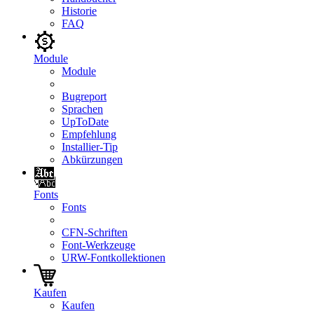
Historie
FAQ
Module
Module
Bugreport
Sprachen
UpToDate
Empfehlung
Installier-Tip
Abkürzungen
Fonts
Fonts
CFN-Schriften
Font-Werkzeuge
URW-Fontkollektionen
Kaufen
Kaufen