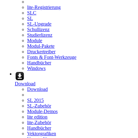
lite-Registrierung
SLC
SL
SL-Upgrade
Schullizenz
Studierlizenz
Module
Modul-Pakete
Druckertreiber
Fonts & Font-Werkzeuge
Handbücher
Windows
Download
Download
SL 2015
SL-Zubehör
Module-Demos
lite edition
lite-Zubehör
Handbücher
Vektorgrafiken