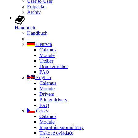
User-to-User
Entpacker
Archiv
Handbuch
Handbuch
Deutsch
Calamus
Module
Treiber
Druckertreiber
FAQ
English
Calamus
Module
Drivers
Printer drivers
FAQ
Česky
Calamus
Module
Importní/exportní filtry
Tiskové ovladače