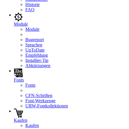
Historie
FAQ
Module
Module
Bugreport
Sprachen
UpToDate
Empfehlung
Installier-Tip
Abkürzungen
Fonts
Fonts
CFN-Schriften
Font-Werkzeuge
URW-Fontkollektionen
Kaufen
Kaufen