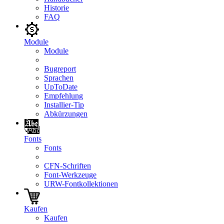
Historie
FAQ
Module
Module
Bugreport
Sprachen
UpToDate
Empfehlung
Installier-Tip
Abkürzungen
Fonts
Fonts
CFN-Schriften
Font-Werkzeuge
URW-Fontkollektionen
Kaufen
Kaufen