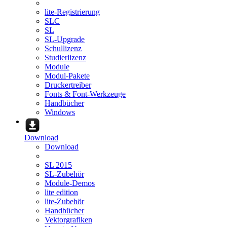
lite-Registrierung
SLC
SL
SL-Upgrade
Schullizenz
Studierlizenz
Module
Modul-Pakete
Druckertreiber
Fonts & Font-Werkzeuge
Handbücher
Windows
Download
Download
SL 2015
SL-Zubehör
Module-Demos
lite edition
lite-Zubehör
Handbücher
Vektorgrafiken