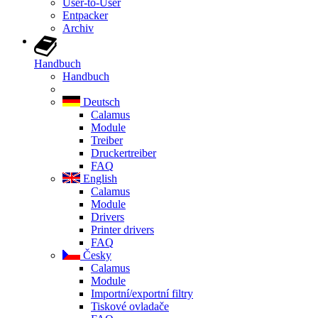
User-to-User
Entpacker
Archiv
Handbuch
Handbuch
Deutsch
Calamus
Module
Treiber
Druckertreiber
FAQ
English
Calamus
Module
Drivers
Printer drivers
FAQ
Česky
Calamus
Module
Importní/exportní filtry
Tiskové ovladače