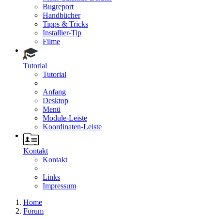
Bugreport
Handbücher
Tipps & Tricks
Installier-Tip
Filme
Tutorial
Tutorial
Anfang
Desktop
Menü
Module-Leiste
Koordinaten-Leiste
Kontakt
Kontakt
Links
Impressum
Home
Forum