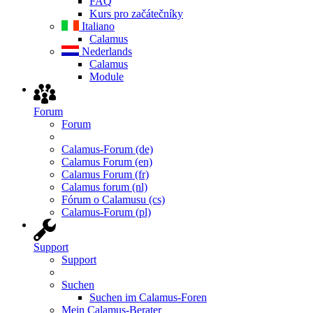
FAQ
Kurs pro začátečníky
Italiano
Calamus
Nederlands
Calamus
Module
Forum
Forum
Calamus-Forum (de)
Calamus Forum (en)
Calamus Forum (fr)
Calamus forum (nl)
Fórum o Calamusu (cs)
Calamus-Forum (pl)
Support
Support
Suchen
Suchen im Calamus-Foren
Mein Calamus-Berater