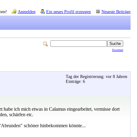
men!
Anmelden
Ein neues Profil erzeugen
Neueste Beiträge
Erweitert
Tag der Registrierung: vor 8 Jahren
Einträge: 6
zt habe ich mich etwas in Calamus eingearbeitet, vermisse dort
den, schärfen etc.
it "Abrunden" schöner hinbekommen könnte...