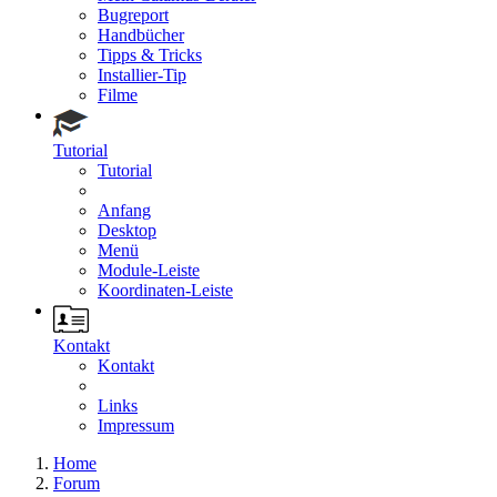
Bugreport
Handbücher
Tipps & Tricks
Installier-Tip
Filme
Tutorial
Tutorial
Anfang
Desktop
Menü
Module-Leiste
Koordinaten-Leiste
Kontakt
Kontakt
Links
Impressum
Home
Forum