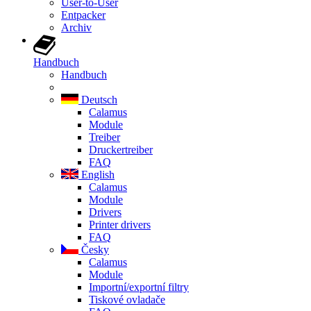
User-to-User
Entpacker
Archiv
Handbuch
Handbuch
Deutsch
Calamus
Module
Treiber
Druckertreiber
FAQ
English
Calamus
Module
Drivers
Printer drivers
FAQ
Česky
Calamus
Module
Importní/exportní filtry
Tiskové ovladače