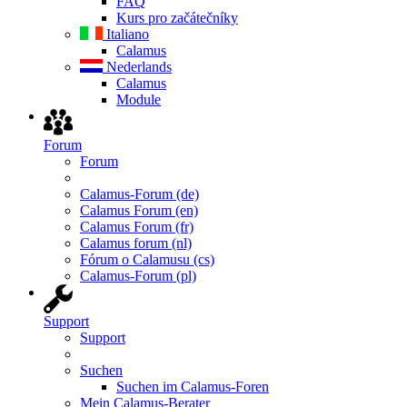
FAQ
Kurs pro začátečníky
Italiano
Calamus
Nederlands
Calamus
Module
Forum
Forum
Calamus-Forum (de)
Calamus Forum (en)
Calamus Forum (fr)
Calamus forum (nl)
Fórum o Calamusu (cs)
Calamus-Forum (pl)
Support
Support
Suchen
Suchen im Calamus-Foren
Mein Calamus-Berater