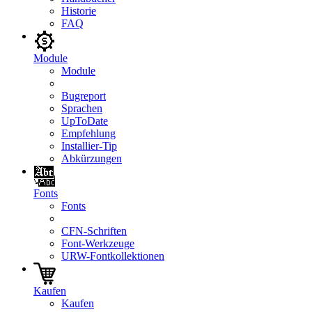
Historie
FAQ
Module
Module
Bugreport
Sprachen
UpToDate
Empfehlung
Installier-Tip
Abkürzungen
Fonts
Fonts
CFN-Schriften
Font-Werkzeuge
URW-Fontkollektionen
Kaufen
Kaufen