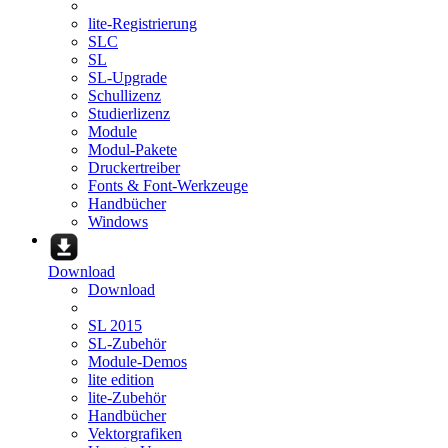
lite-Registrierung
SLC
SL
SL-Upgrade
Schullizenz
Studierlizenz
Module
Modul-Pakete
Druckertreiber
Fonts & Font-Werkzeuge
Handbücher
Windows
Download
Download
SL 2015
SL-Zubehör
Module-Demos
lite edition
lite-Zubehör
Handbücher
Vektorgrafiken