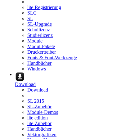
lite-Registrierung
SLC
SL
SL-Upgrade
Schullizenz
Studierlizenz
Module
Modul-Pakete
Druckertreiber
Fonts & Font-Werkzeuge
Handbücher
Windows
Download
Download
SL 2015
SL-Zubehör
Module-Demos
lite edition
lite-Zubehör
Handbücher
Vektorgrafiken