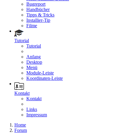
Bugreport
Handbücher
Tipps & Tricks
Installier-Tip
Filme
Tutorial
Tutorial
Anfang
Desktop
Menü
Module-Leiste
Koordinaten-Leiste
Kontakt
Kontakt
Links
Impressum
Home
Forum