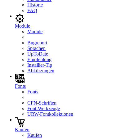
Historie
FAQ
Module
Module
Bugreport
Sprachen
UpToDate
Empfehlung
Installier-Tip
Abkürzungen
Fonts
Fonts
CFN-Schriften
Font-Werkzeuge
URW-Fontkollektionen
Kaufen
Kaufen