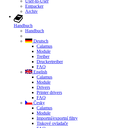
User-to-User
Entpacker
Archiv
Handbuch
Handbuch
Deutsch
Calamus
Module
Treiber
Druckertreiber
FAQ
English
Calamus
Module
Drivers
Printer drivers
FAQ
Česky
Calamus
Module
Importní/exportní filtry
Tiskové ovladače