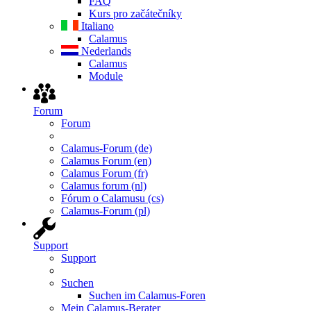
FAQ
Kurs pro začátečníky
Italiano
Calamus
Nederlands
Calamus
Module
Forum
Forum
Calamus-Forum (de)
Calamus Forum (en)
Calamus Forum (fr)
Calamus forum (nl)
Fórum o Calamusu (cs)
Calamus-Forum (pl)
Support
Support
Suchen
Suchen im Calamus-Foren
Mein Calamus-Berater