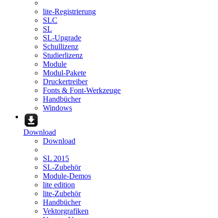
lite-Registrierung
SLC
SL
SL-Upgrade
Schullizenz
Studierlizenz
Module
Modul-Pakete
Druckertreiber
Fonts & Font-Werkzeuge
Handbücher
Windows
Download
Download
SL 2015
SL-Zubehör
Module-Demos
lite edition
lite-Zubehör
Handbücher
Vektorgrafiken