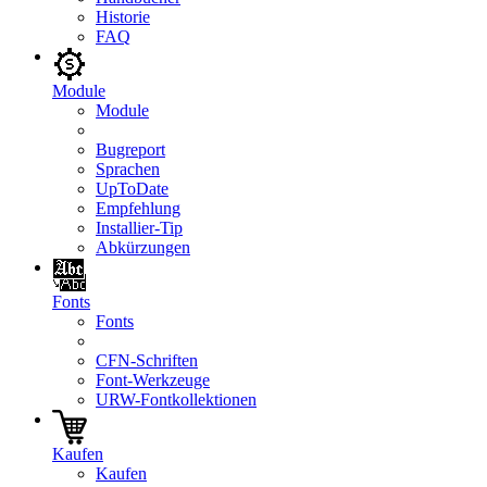
Historie
FAQ
Module
Module
Bugreport
Sprachen
UpToDate
Empfehlung
Installier-Tip
Abkürzungen
Fonts
Fonts
CFN-Schriften
Font-Werkzeuge
URW-Fontkollektionen
Kaufen
Kaufen