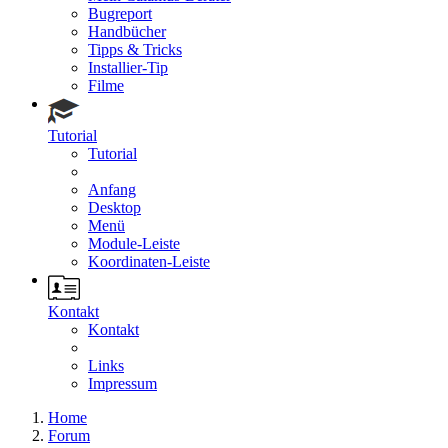
Bugreport
Handbücher
Tipps & Tricks
Installier-Tip
Filme
Tutorial
Tutorial
Anfang
Desktop
Menü
Module-Leiste
Koordinaten-Leiste
Kontakt
Kontakt
Links
Impressum
Home
Forum