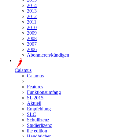
2014
2013
2012
2011
2010
2009
2008
2007
2006
Abonnieren/kündigen
Calamus
Calamus
Features
Funktionsumfang
SL 2015
Aktuell
Empfehlung
SLC
Schullizenz
Studierlizenz
lite edition
Handbücher