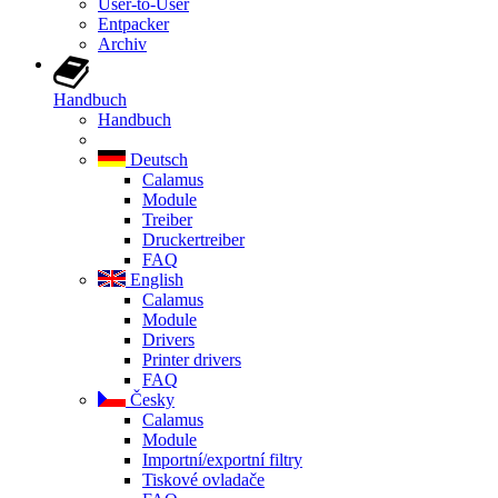
User-to-User
Entpacker
Archiv
Handbuch
Handbuch
Deutsch
Calamus
Module
Treiber
Druckertreiber
FAQ
English
Calamus
Module
Drivers
Printer drivers
FAQ
Česky
Calamus
Module
Importní/exportní filtry
Tiskové ovladače