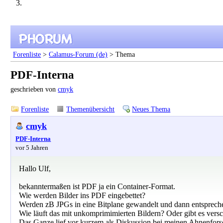
Forenliste
>
Calamus-Forum (de)
> Thema
PDF-Interna
geschrieben von
cmyk
Forenliste
Themenübersicht
Neues Thema
cmyk
PDF-Interna
vor 5 Jahren
Hallo Ulf,
bekanntermaßen ist PDF ja ein Container-Format.
Wie werden Bilder ins PDF eingebettet?
Werden zB JPGs in eine Bitplane gewandelt und dann entspreche
Wie läuft das mit unkomprimimierten Bildern? Oder gibt es ver
Das Ganze lief vor kurzem als Diskussion bei meinen Ahnenfors