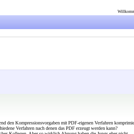
Willkom
nd den Kompressionsvorgaben mit PDF-eigenen Verfahren komprimiert?
schiedene Verfahren nach denen das PDF erzeugt werden kann?
cher-Kollegen. Aber so wirklich Ahnung haben die Jungs eher nicht.