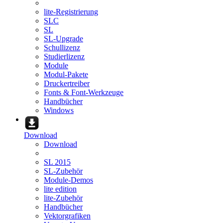
lite-Registrierung
SLC
SL
SL-Upgrade
Schullizenz
Studierlizenz
Module
Modul-Pakete
Druckertreiber
Fonts & Font-Werkzeuge
Handbücher
Windows
Download
Download
SL 2015
SL-Zubehör
Module-Demos
lite edition
lite-Zubehör
Handbücher
Vektorgrafiken