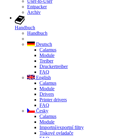
User-to-User
Entpacker
Archiv
Handbuch
Handbuch
Deutsch
Calamus
Module
Treiber
Druckertreiber
FAQ
English
Calamus
Module
Drivers
Printer drivers
FAQ
Česky
Calamus
Module
Importní/exportní filtry
Tiskové ovladače