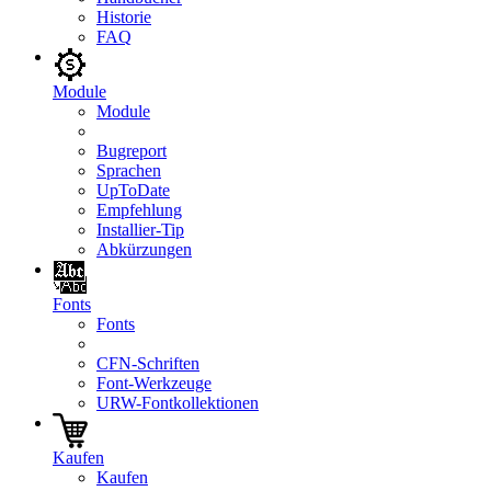
Historie
FAQ
Module
Module
Bugreport
Sprachen
UpToDate
Empfehlung
Installier-Tip
Abkürzungen
Fonts
Fonts
CFN-Schriften
Font-Werkzeuge
URW-Fontkollektionen
Kaufen
Kaufen