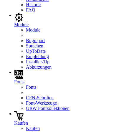
Historie
FAQ
Module
Module
Bugreport
Sprachen
UpToDate
Empfehlung
Installier-Tip
Abkürzungen
Fonts
Fonts
CFN-Schriften
Font-Werkzeuge
URW-Fontkollektionen
Kaufen
Kaufen