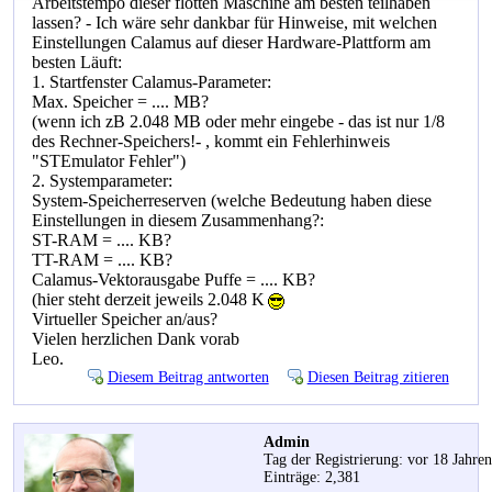
Arbeitstempo dieser flotten Maschine am besten teilhaben
lassen? - Ich wäre sehr dankbar für Hinweise, mit welchen
Einstellungen Calamus auf dieser Hardware-Plattform am
besten Läuft:
1. Startfenster Calamus-Parameter:
Max. Speicher = .... MB?
(wenn ich zB 2.048 MB oder mehr eingebe - das ist nur 1/8
des Rechner-Speichers!- , kommt ein Fehlerhinweis
"STEmulator Fehler")
2. Systemparameter:
System-Speicherreserven (welche Bedeutung haben diese
Einstellungen in diesem Zusammenhang?:
ST-RAM = .... KB?
TT-RAM = .... KB?
Calamus-Vektorausgabe Puffe = .... KB?
(hier steht derzeit jeweils 2.048 K
Virtueller Speicher an/aus?
Vielen herzlichen Dank vorab
Leo.
Diesem Beitrag antworten
Diesen Beitrag zitieren
Admin
Tag der Registrierung: vor 18 Jahre
Einträge: 2,381