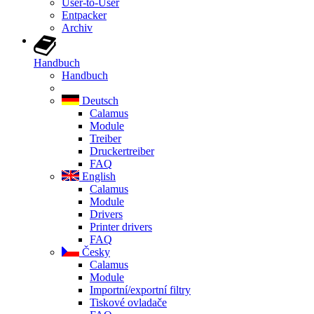
User-to-User
Entpacker
Archiv
Handbuch
Handbuch
Deutsch
Calamus
Module
Treiber
Druckertreiber
FAQ
English
Calamus
Module
Drivers
Printer drivers
FAQ
Česky
Calamus
Module
Importní/exportní filtry
Tiskové ovladače