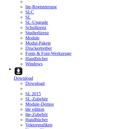
lite-Registrierung
SLC
SL
SL-Upgrade
Schullizenz
Studierlizenz
Module
Modul-Pakete
Druckertreiber
Fonts & Font-Werkzeuge
Handbücher
Windows
Download
Download
SL 2015
SL-Zubehör
Module-Demos
lite edition
lite-Zubehör
Handbücher
Vektorgrafiken