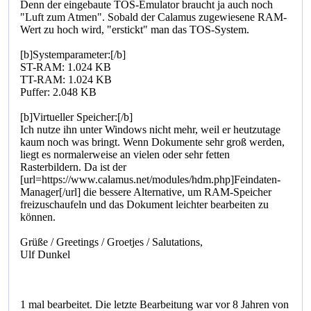
Denn der eingebaute TOS-Emulator braucht ja auch noch
"Luft zum Atmen". Sobald der Calamus zugewiesene RAM-
Wert zu hoch wird, "erstickt" man das TOS-System.
[b]Systemparameter:[/b]
ST-RAM: 1.024 KB
TT-RAM: 1.024 KB
Puffer: 2.048 KB
[b]Virtueller Speicher:[/b]
Ich nutze ihn unter Windows nicht mehr, weil er heutzutage
kaum noch was bringt. Wenn Dokumente sehr groß werden,
liegt es normalerweise an vielen oder sehr fetten
Rasterbildern. Da ist der
[url=https://www.calamus.net/modules/hdm.php]Feindaten-
Manager[/url] die bessere Alternative, um RAM-Speicher
freizuschaufeln und das Dokument leichter bearbeiten zu
können.
Grüße / Greetings / Groetjes / Salutations,
Ulf Dunkel
1 mal bearbeitet. Die letzte Bearbeitung war vor 8 Jahren von