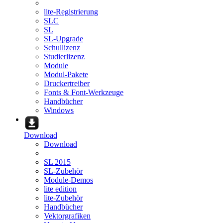
lite-Registrierung
SLC
SL
SL-Upgrade
Schullizenz
Studierlizenz
Module
Modul-Pakete
Druckertreiber
Fonts & Font-Werkzeuge
Handbücher
Windows
Download
Download
SL 2015
SL-Zubehör
Module-Demos
lite edition
lite-Zubehör
Handbücher
Vektorgrafiken