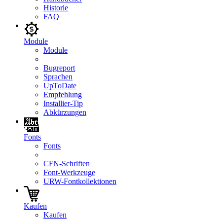
Historie
FAQ
Module
Module
Bugreport
Sprachen
UpToDate
Empfehlung
Installier-Tip
Abkürzungen
Fonts
Fonts
CFN-Schriften
Font-Werkzeuge
URW-Fontkollektionen
Kaufen
Kaufen