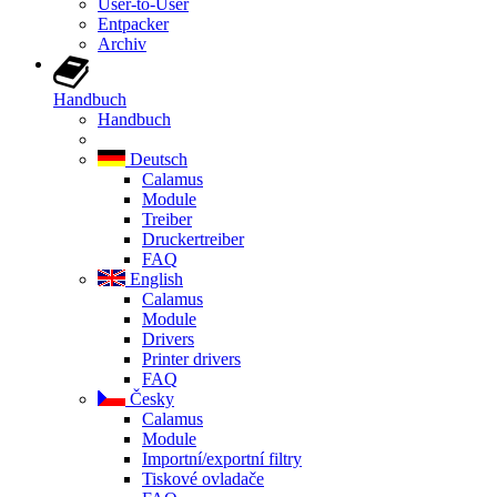
User-to-User
Entpacker
Archiv
Handbuch
Handbuch
Deutsch
Calamus
Module
Treiber
Druckertreiber
FAQ
English
Calamus
Module
Drivers
Printer drivers
FAQ
Česky
Calamus
Module
Importní/exportní filtry
Tiskové ovladače