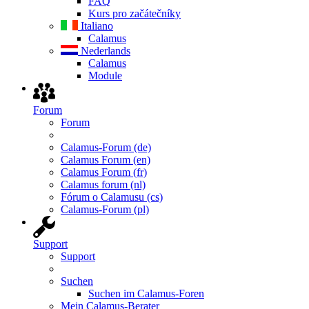
FAQ
Kurs pro začátečníky
Italiano
Calamus
Nederlands
Calamus
Module
Forum
Forum
Calamus-Forum (de)
Calamus Forum (en)
Calamus Forum (fr)
Calamus forum (nl)
Fórum o Calamusu (cs)
Calamus-Forum (pl)
Support
Support
Suchen
Suchen im Calamus-Foren
Mein Calamus-Berater