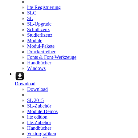
lite-Registrierung
SLC
SL
SL-Upgrade
Schullizenz
Studierlizenz
Module
Modul-Pakete
Druckertreiber
Fonts & Font-Werkzeuge
Handbücher
Windows
Download
Download
SL 2015
SL-Zubehör
Module-Demos
lite edition
lite-Zubehör
Handbücher
Vektorgrafiken