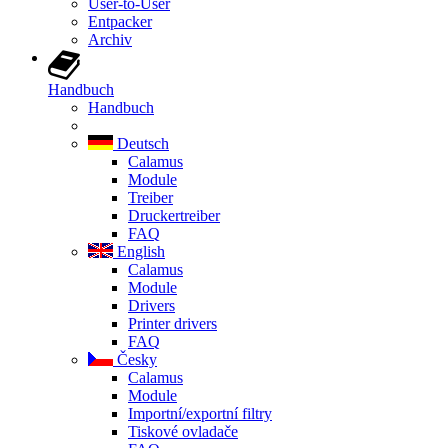
User-to-User
Entpacker
Archiv
Handbuch
Handbuch
Deutsch
Calamus
Module
Treiber
Druckertreiber
FAQ
English
Calamus
Module
Drivers
Printer drivers
FAQ
Česky
Calamus
Module
Importní/exportní filtry
Tiskové ovladače