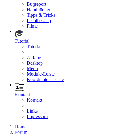
Bugreport
Handbücher
Tipps & Tricks
Installier-Tip
Filme
Tutorial
Tutorial
Anfang
Desktop
Menü
Module-Leiste
Koordinaten-Leiste
Kontakt
Kontakt
Links
Impressum
Home
Forum