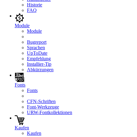
Historie
FAQ
Module
Module
Bugreport
Sprachen
UpToDate
Empfehlung
Installier-Tip
Abkürzungen
Fonts
Fonts
CFN-Schriften
Font-Werkzeuge
URW-Fontkollektionen
Kaufen
Kaufen