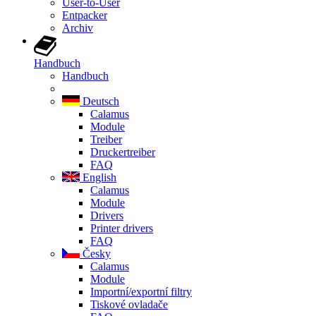
User-to-User
Entpacker
Archiv
Handbuch
Handbuch
Deutsch
Calamus
Module
Treiber
Druckertreiber
FAQ
English
Calamus
Module
Drivers
Printer drivers
FAQ
Česky
Calamus
Module
Importní/exportní filtry
Tiskové ovladače