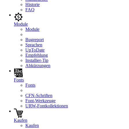
Historie
FAQ
Module
Module
Bugreport
Sprachen
UpToDate
Empfehlung
Installier-Tip
Abkürzungen
Fonts
Fonts
CFN-Schriften
Font-Werkzeuge
URW-Fontkollektionen
Kaufen
Kaufen