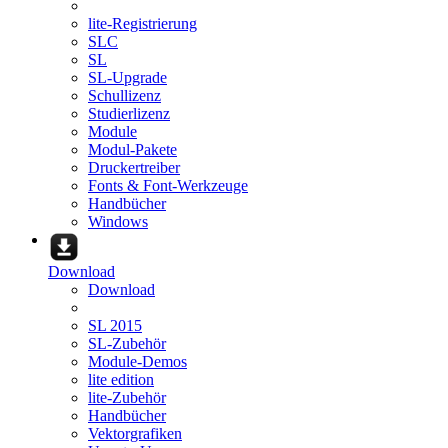
lite-Registrierung
SLC
SL
SL-Upgrade
Schullizenz
Studierlizenz
Module
Modul-Pakete
Druckertreiber
Fonts & Font-Werkzeuge
Handbücher
Windows
Download
Download
SL 2015
SL-Zubehör
Module-Demos
lite edition
lite-Zubehör
Handbücher
Vektorgrafiken