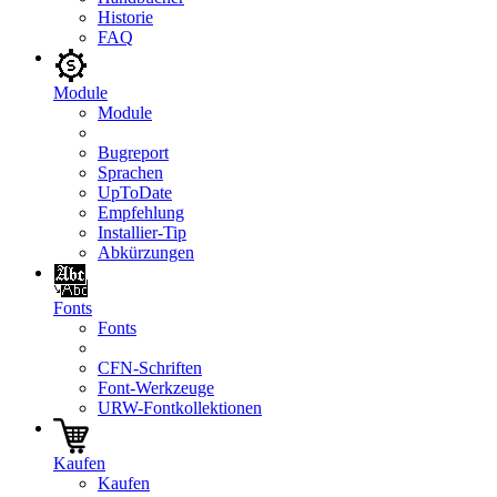
Historie
FAQ
Module
Module
Bugreport
Sprachen
UpToDate
Empfehlung
Installier-Tip
Abkürzungen
Fonts
Fonts
CFN-Schriften
Font-Werkzeuge
URW-Fontkollektionen
Kaufen
Kaufen