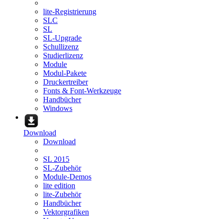
lite-Registrierung
SLC
SL
SL-Upgrade
Schullizenz
Studierlizenz
Module
Modul-Pakete
Druckertreiber
Fonts & Font-Werkzeuge
Handbücher
Windows
Download
Download
SL 2015
SL-Zubehör
Module-Demos
lite edition
lite-Zubehör
Handbücher
Vektorgrafiken