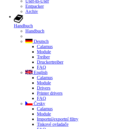
User-to-User
Entpacker
Archiv
Handbuch
Handbuch
Deutsch
Calamus
Module
Treiber
Druckertreiber
FAQ
English
Calamus
Module
Drivers
Printer drivers
FAQ
Česky
Calamus
Module
Importní/exportní filtry
Tiskové ovladače