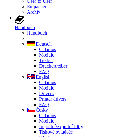
User-to-User
Entpacker
Archiv
Handbuch
Handbuch
Deutsch
Calamus
Module
Treiber
Druckertreiber
FAQ
English
Calamus
Module
Drivers
Printer drivers
FAQ
Česky
Calamus
Module
Importní/exportní filtry
Tiskové ovladače