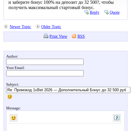
и заберите бонус 100% на депозит до 32 500?, чтобы
получить максимальный стартовый бонус.
Reply
Quote
Newer Topic
Older Topic
Print View
RSS
Author:
Your Email:
Subject:
Message: