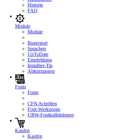
Historie
FAQ
Module
Module
Bugreport
Sprachen
UpToDate
Empfehlung
Installier-Tip
Abkürzungen
Fonts
Fonts
CFN-Schriften
Font-Werkzeuge
URW-Fontkollektionen
Kaufen
Kaufen