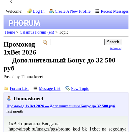
Welcome!
Log In
Create A New Profile
Recent Messages
Home
>
Calamus Forum (en)
> Topic
Промокод
Advanced
1xBet 2026
— Дополнительный Бонус до 32 500
руб
Posted by Thomaskneet
Forum List
Message List
New Topic
Thomaskneet
Промокод 1xBet 2026 — Дополнительный Бонус до 32 500 руб
last month
1xBet промокод Введя на
http://airspb.ru/images/pgs/promo_kod_bk_1xbet_na_segodnya_pri