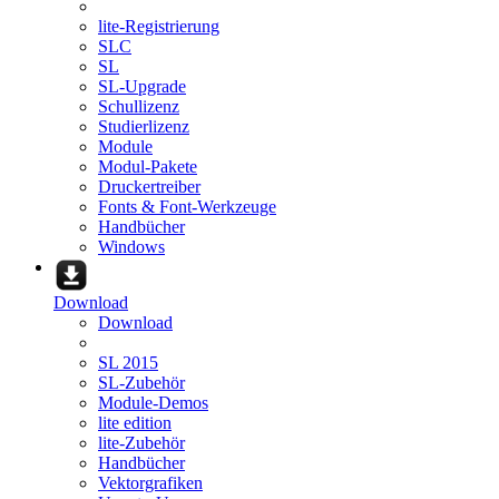
lite-Registrierung
SLC
SL
SL-Upgrade
Schullizenz
Studierlizenz
Module
Modul-Pakete
Druckertreiber
Fonts & Font-Werkzeuge
Handbücher
Windows
Download
Download
SL 2015
SL-Zubehör
Module-Demos
lite edition
lite-Zubehör
Handbücher
Vektorgrafiken