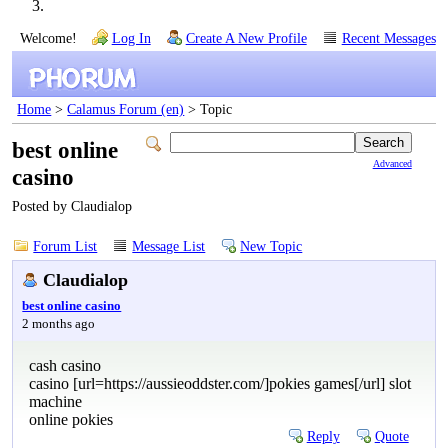
Welcome!
Log In
Create A New Profile
Recent Messages
Home
>
Calamus Forum (en)
> Topic
best online
Advanced
casino
Posted by Claudialop
Forum List
Message List
New Topic
Claudialop
best online casino
2 months ago
cash casino
casino [url=https://aussieoddster.com/]pokies games[/url] slot
machine
online pokies
Reply
Quote