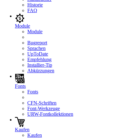
Historie
FAQ
Module
Module
Bugreport
Sprachen
UpToDate
Empfehlung
Installier-Tip
Abkürzungen
Fonts
Fonts
CFN-Schriften
Font-Werkzeuge
URW-Fontkollektionen
Kaufen
Kaufen