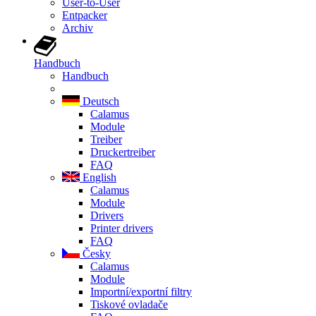
User-to-User
Entpacker
Archiv
Handbuch
Handbuch
Deutsch
Calamus
Module
Treiber
Druckertreiber
FAQ
English
Calamus
Module
Drivers
Printer drivers
FAQ
Česky
Calamus
Module
Importní/exportní filtry
Tiskové ovladače