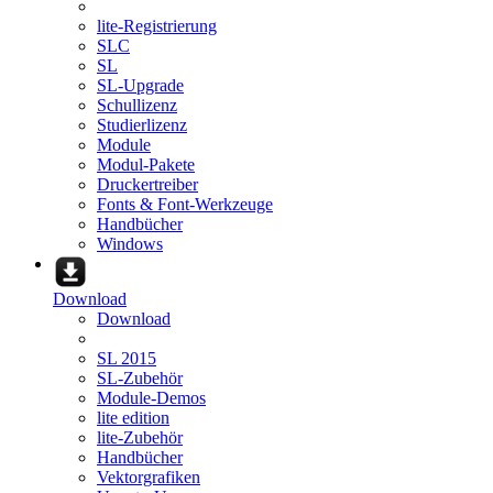
lite-Registrierung
SLC
SL
SL-Upgrade
Schullizenz
Studierlizenz
Module
Modul-Pakete
Druckertreiber
Fonts & Font-Werkzeuge
Handbücher
Windows
Download
Download
SL 2015
SL-Zubehör
Module-Demos
lite edition
lite-Zubehör
Handbücher
Vektorgrafiken