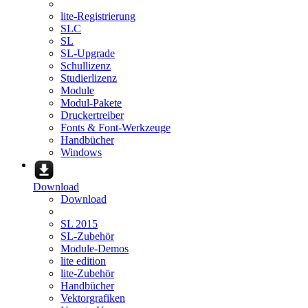
lite-Registrierung
SLC
SL
SL-Upgrade
Schullizenz
Studierlizenz
Module
Modul-Pakete
Druckertreiber
Fonts & Font-Werkzeuge
Handbücher
Windows
Download
Download
SL 2015
SL-Zubehör
Module-Demos
lite edition
lite-Zubehör
Handbücher
Vektorgrafiken