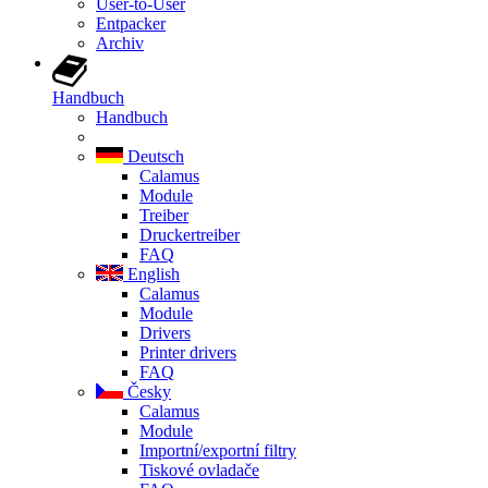
User-to-User
Entpacker
Archiv
Handbuch
Handbuch
Deutsch
Calamus
Module
Treiber
Druckertreiber
FAQ
English
Calamus
Module
Drivers
Printer drivers
FAQ
Česky
Calamus
Module
Importní/exportní filtry
Tiskové ovladače