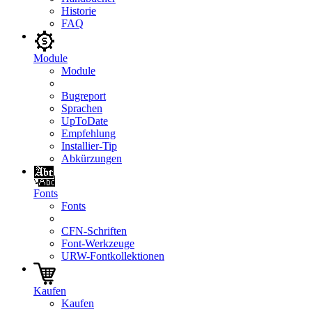
Historie
FAQ
Module
Module
Bugreport
Sprachen
UpToDate
Empfehlung
Installier-Tip
Abkürzungen
Fonts
Fonts
CFN-Schriften
Font-Werkzeuge
URW-Fontkollektionen
Kaufen
Kaufen