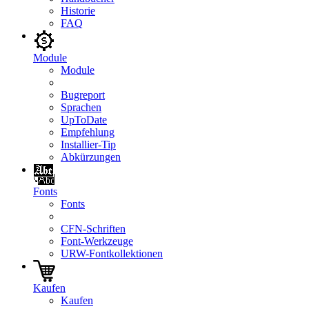
Historie
FAQ
Module
Module
Bugreport
Sprachen
UpToDate
Empfehlung
Installier-Tip
Abkürzungen
Fonts
Fonts
CFN-Schriften
Font-Werkzeuge
URW-Fontkollektionen
Kaufen
Kaufen