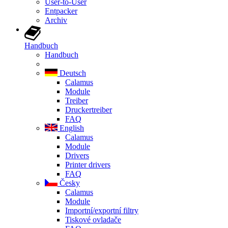
User-to-User
Entpacker
Archiv
Handbuch
Handbuch
Deutsch
Calamus
Module
Treiber
Druckertreiber
FAQ
English
Calamus
Module
Drivers
Printer drivers
FAQ
Česky
Calamus
Module
Importní/exportní filtry
Tiskové ovladače