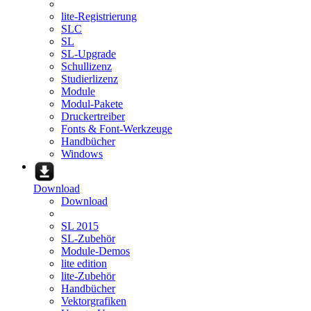
lite-Registrierung
SLC
SL
SL-Upgrade
Schullizenz
Studierlizenz
Module
Modul-Pakete
Druckertreiber
Fonts & Font-Werkzeuge
Handbücher
Windows
Download
Download
SL 2015
SL-Zubehör
Module-Demos
lite edition
lite-Zubehör
Handbücher
Vektorgrafiken