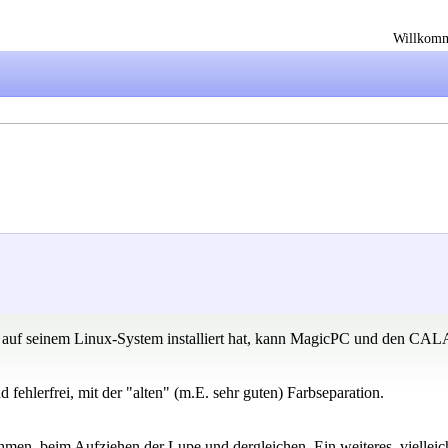
Willkom
uf seinem Linux-System installiert hat, kann MagicPC und den CAL
lerfrei, mit der "alten" (m.E. sehr guten) Farbseparation.
, beim Aufziehen der Lupe und dergleichen. Ein weiteres, vielleicht 