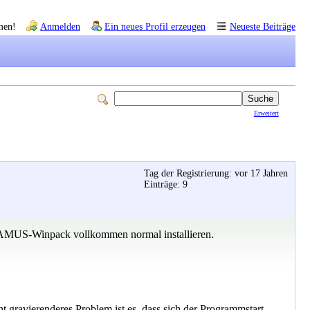
men!
Anmelden
Ein neues Profil erzeugen
Neueste Beiträge
Erweitert
Tag der Registrierung: vor 17 Jahren
Einträge: 9
AMUS-Winpack vollkommen normal installieren.
gravierenderes Problem ist es, dass sich der Programmstart