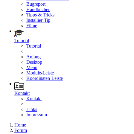
Bugreport
Handbücher
Tipps & Tricks
Installier-Tip
Filme
Tutorial
Tutorial
Anfang
Desktop
Menü
Module-Leiste
Koordinaten-Leiste
Kontakt
Kontakt
Links
Impressum
Home
Forum