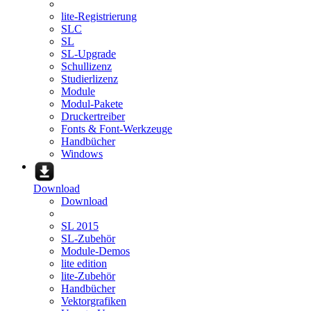
lite-Registrierung
SLC
SL
SL-Upgrade
Schullizenz
Studierlizenz
Module
Modul-Pakete
Druckertreiber
Fonts & Font-Werkzeuge
Handbücher
Windows
Download
Download
SL 2015
SL-Zubehör
Module-Demos
lite edition
lite-Zubehör
Handbücher
Vektorgrafiken