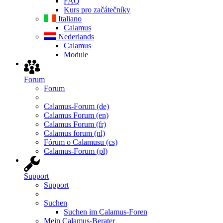
FAQ
Kurs pro začátečníky
Italiano
Calamus
Nederlands
Calamus
Module
Forum
Forum
Calamus-Forum (de)
Calamus Forum (en)
Calamus Forum (fr)
Calamus forum (nl)
Fórum o Calamusu (cs)
Calamus-Forum (pl)
Support
Support
Suchen
Suchen im Calamus-Foren
Mein Calamus-Berater