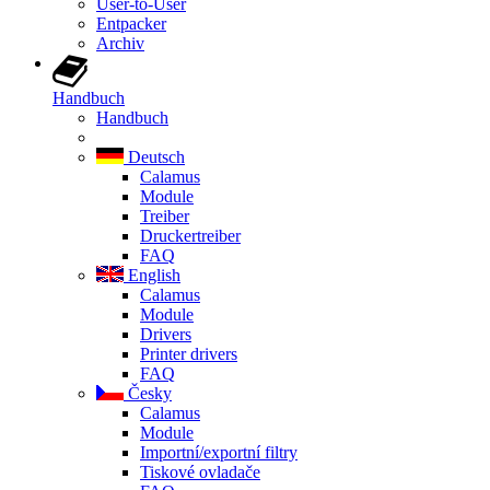
User-to-User
Entpacker
Archiv
Handbuch
Handbuch
Deutsch
Calamus
Module
Treiber
Druckertreiber
FAQ
English
Calamus
Module
Drivers
Printer drivers
FAQ
Česky
Calamus
Module
Importní/exportní filtry
Tiskové ovladače