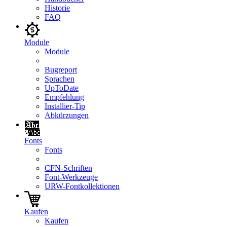
Historie
FAQ
Module
Module
Bugreport
Sprachen
UpToDate
Empfehlung
Installier-Tip
Abkürzungen
Fonts
Fonts
CFN-Schriften
Font-Werkzeuge
URW-Fontkollektionen
Kaufen
Kaufen