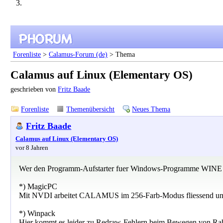
Forenliste
>
Calamus-Forum (de)
> Thema
Calamus auf Linux (Elementary OS)
geschrieben von
Fritz Baade
Forenliste
Themenübersicht
Neues Thema
Fritz Baade
Calamus auf Linux (Elementary OS)
vor 8 Jahren
Wer den Programm-Aufstarter fuer Windows-Programme WINE a
*) MagicPC
Mit NVDI arbeitet CALAMUS im 256-Farb-Modus fliessend und feh
*) Winpack
Hier kommt es leider zu Redraw-Fehlern beim Bewegen von Rahmen