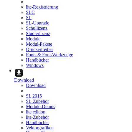
lite-Registrierung
SLC
SL
SL-Upgrade
Schullizenz
Studierlizenz
Module
Modul-Pakete
Druckertreiber
Fonts & Font-Werkzeuge
Handbücher
Windows
Download
Download
SL 2015
SL-Zubehör
Module-Demos
lite edition
lite-Zubehör
Handbücher
Vektorgrafiken