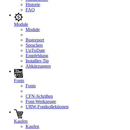
Historie
FAQ
Module
Module
Bugreport
Sprachen
UpToDate
Empfehlung
Installier-Tip
Abkürzungen
Fonts
Fonts
CFN-Schriften
Font-Werkzeuge
URW-Fontkollektionen
Kaufen
Kaufen