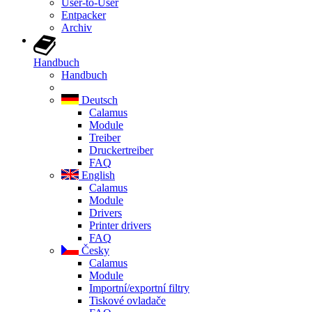
User-to-User
Entpacker
Archiv
Handbuch
Handbuch
Deutsch
Calamus
Module
Treiber
Druckertreiber
FAQ
English
Calamus
Module
Drivers
Printer drivers
FAQ
Česky
Calamus
Module
Importní/exportní filtry
Tiskové ovladače