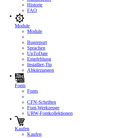
Historie
FAQ
Module
Module
Bugreport
Sprachen
UpToDate
Empfehlung
Installier-Tip
Abkürzungen
Fonts
Fonts
CFN-Schriften
Font-Werkzeuge
URW-Fontkollektionen
Kaufen
Kaufen