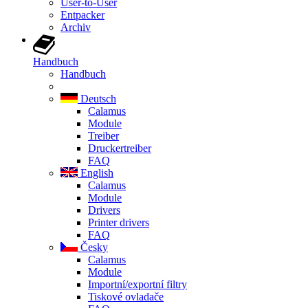
User-to-User
Entpacker
Archiv
Handbuch
Handbuch
Deutsch
Calamus
Module
Treiber
Druckertreiber
FAQ
English
Calamus
Module
Drivers
Printer drivers
FAQ
Česky
Calamus
Module
Importní/exportní filtry
Tiskové ovladače