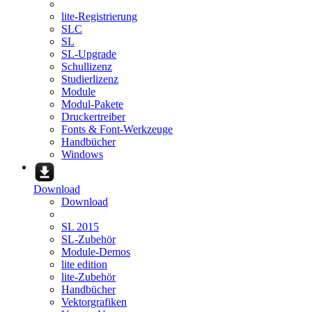
lite-Registrierung
SLC
SL
SL-Upgrade
Schullizenz
Studierlizenz
Module
Modul-Pakete
Druckertreiber
Fonts & Font-Werkzeuge
Handbücher
Windows
Download
Download
SL 2015
SL-Zubehör
Module-Demos
lite edition
lite-Zubehör
Handbücher
Vektorgrafiken