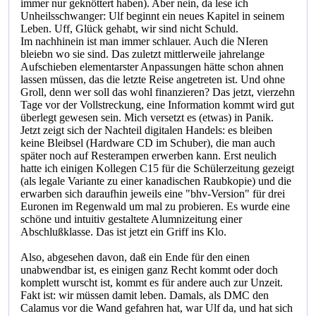
immer nur geknöttert haben). Aber nein, da lese ich
Unheilsschwanger: Ulf beginnt ein neues Kapitel in seinem
Leben. Uff, Glück gehabt, wir sind nicht Schuld.
Im nachhinein ist man immer schlauer. Auch die NIeren
bleiebn wo sie sind. Das zuletzt mittlerweile jahrelange
Aufschieben elementarster Anpassungen hätte schon ahnen
lassen müssen, das die letzte Reise angetreten ist. Und ohne
Groll, denn wer soll das wohl finanzieren? Das jetzt, vierzehn
Tage vor der Vollstreckung, eine Information kommt wird gut
überlegt gewesen sein. Mich versetzt es (etwas) in Panik.
Jetzt zeigt sich der Nachteil digitalen Handels: es bleiben
keine Bleibsel (Hardware CD im Schuber), die man auch
später noch auf Resterampen erwerben kann. Erst neulich
hatte ich einigen Kollegen C15 für die Schülerzeitung gezeigt
(als legale Variante zu einer kanadischen Raubkopie) und die
erwarben sich daraufhin jeweils eine "bhv-Version" für drei
Euronen im Regenwald um mal zu probieren. Es wurde eine
schöne und intuitiv gestaltete Alumnizeitung einer
Abschlußklasse. Das ist jetzt ein Griff ins Klo.
Also, abgesehen davon, daß ein Ende für den einen
unabwendbar ist, es einigen ganz Recht kommt oder doch
komplett wurscht ist, kommt es für andere auch zur Unzeit.
Fakt ist: wir müssen damit leben. Damals, als DMC den
Calamus vor die Wand gefahren hat, war Ulf da, und hat sich