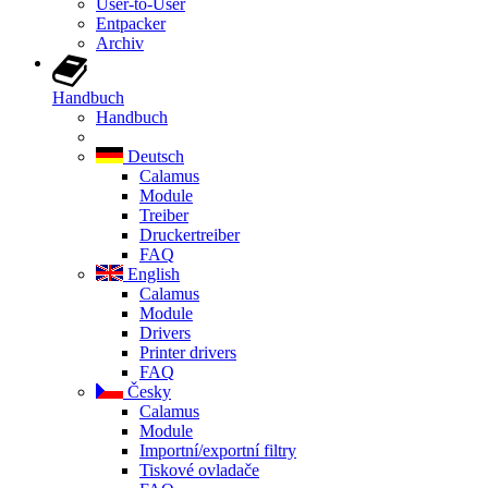
User-to-User
Entpacker
Archiv
Handbuch
Handbuch
Deutsch
Calamus
Module
Treiber
Druckertreiber
FAQ
English
Calamus
Module
Drivers
Printer drivers
FAQ
Česky
Calamus
Module
Importní/exportní filtry
Tiskové ovladače