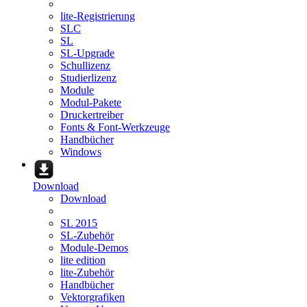
lite-Registrierung
SLC
SL
SL-Upgrade
Schullizenz
Studierlizenz
Module
Modul-Pakete
Druckertreiber
Fonts & Font-Werkzeuge
Handbücher
Windows
Download
Download
SL 2015
SL-Zubehör
Module-Demos
lite edition
lite-Zubehör
Handbücher
Vektorgrafiken