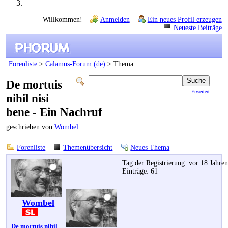
Willkommen!
Anmelden
Ein neues Profil erzeugen
Neueste Beiträge
Forenliste
>
Calamus-Forum (de)
> Thema
De mortuis
Erweitert
nihil nisi
bene - Ein Nachruf
geschrieben von
Wombel
Forenliste
Themenübersicht
Neues Thema
Tag der Registrierung: vor 18 Jahre
Einträge: 61
Wombel
De mortuis nihil