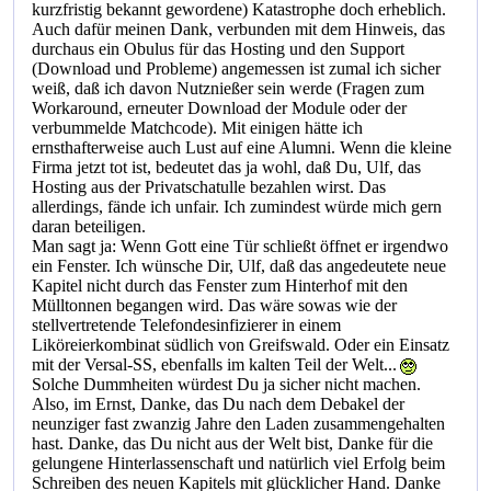
kurzfristig bekannt gewordene) Katastrophe doch erheblich.
Auch dafür meinen Dank, verbunden mit dem Hinweis, das
durchaus ein Obulus für das Hosting und den Support
(Download und Probleme) angemessen ist zumal ich sicher
weiß, daß ich davon Nutznießer sein werde (Fragen zum
Workaround, erneuter Download der Module oder der
verbummelde Matchcode). Mit einigen hätte ich
ernsthafterweise auch Lust auf eine Alumni. Wenn die kleine
Firma jetzt tot ist, bedeutet das ja wohl, daß Du, Ulf, das
Hosting aus der Privatschatulle bezahlen wirst. Das
allerdings, fände ich unfair. Ich zumindest würde mich gern
daran beteiligen.
Man sagt ja: Wenn Gott eine Tür schließt öffnet er irgendwo
ein Fenster. Ich wünsche Dir, Ulf, daß das angedeutete neue
Kapitel nicht durch das Fenster zum Hinterhof mit den
Mülltonnen begangen wird. Das wäre sowas wie der
stellvertretende Telefondesinfizierer in einem
Liköreierkombinat südlich von Greifswald. Oder ein Einsatz
mit der Versal-SS, ebenfalls im kalten Teil der Welt...
Solche Dummheiten würdest Du ja sicher nicht machen.
Also, im Ernst, Danke, das Du nach dem Debakel der
neunziger fast zwanzig Jahre den Laden zusammengehalten
hast. Danke, das Du nicht aus der Welt bist, Danke für die
gelungene Hinterlassenschaft und natürlich viel Erfolg beim
Schreiben des neuen Kapitels mit glücklicher Hand. Danke