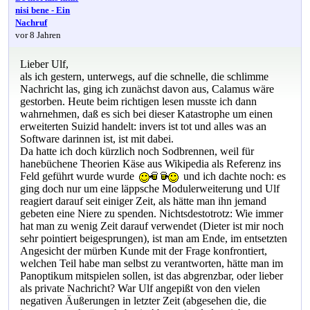
nisi bene - Ein
Nachruf
vor 8 Jahren
Lieber Ulf,
als ich gestern, unterwegs, auf die schnelle, die schlimme
Nachricht las, ging ich zunächst davon aus, Calamus wäre
gestorben. Heute beim richtigen lesen musste ich dann
wahrnehmen, daß es sich bei dieser Katastrophe um einen
erweiterten Suizid handelt: invers ist tot und alles was an
Software darinnen ist, ist mit dabei.
Da hatte ich doch kürzlich noch Sodbrennen, weil für
hanebüchene Theorien Käse aus Wikipedia als Referenz ins
Feld geführt wurde wurde
und ich dachte noch: es
ging doch nur um eine läppsche Modulerweiterung und Ulf
reagiert darauf seit einiger Zeit, als hätte man ihn jemand
gebeten eine Niere zu spenden. Nichtsdestotrotz: Wie immer
hat man zu wenig Zeit darauf verwendet (Dieter ist mir noch
sehr pointiert beigesprungen), ist man am Ende, im entsetzten
Angesicht der mürben Kunde mit der Frage konfrontiert,
welchen Teil habe man selbst zu verantworten, hätte man im
Panoptikum mitspielen sollen, ist das abgrenzbar, oder lieber
als private Nachricht? War Ulf angepißt von den vielen
negativen Äußerungen in letzter Zeit (abgesehen die, die