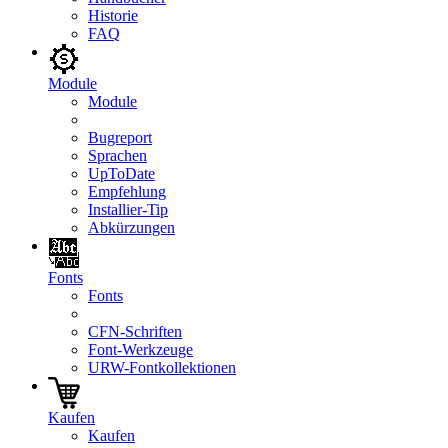
Historie
FAQ
Module
Module
Bugreport
Sprachen
UpToDate
Empfehlung
Installier-Tip
Abkürzungen
Fonts
Fonts
CFN-Schriften
Font-Werkzeuge
URW-Fontkollektionen
Kaufen
Kaufen