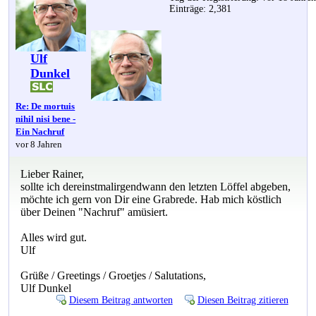
Einträge: 2,381
Ulf
Dunkel
Re: De mortuis
nihil nisi bene -
Ein Nachruf
vor 8 Jahren
Lieber Rainer,
sollte ich dereinstmalirgendwann den letzten Löffel abgeben,
möchte ich gern von Dir eine Grabrede. Hab mich köstlich
über Deinen "Nachruf" amüsiert.
Alles wird gut.
Ulf
Grüße / Greetings / Groetjes / Salutations,
Ulf Dunkel
Diesem Beitrag antworten
Diesen Beitrag zitieren