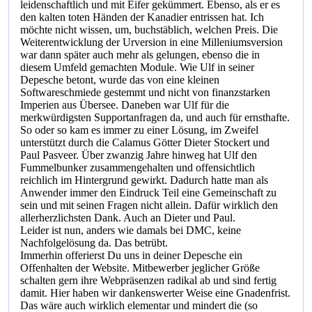
leidenschaftlich und mit Eifer gekümmert. Ebenso, als er es
den kalten toten Händen der Kanadier entrissen hat. Ich
möchte nicht wissen, um, buchstäblich, welchen Preis. Die
Weiterentwicklung der Urversion in eine Milleniumsversion
war dann später auch mehr als gelungen, ebenso die in
diesem Umfeld gemachten Module. Wie Ulf in seiner
Depesche betont, wurde das von eine kleinen
Softwareschmiede gestemmt und nicht von finanzstarken
Imperien aus Übersee. Daneben war Ulf für die
merkwürdigsten Supportanfragen da, und auch für ernsthafte.
So oder so kam es immer zu einer Lösung, im Zweifel
unterstützt durch die Calamus Götter Dieter Stockert und
Paul Pasveer. Über zwanzig Jahre hinweg hat Ulf den
Fummelbunker zusammengehalten und offensichtlich
reichlich im Hintergrund gewirkt. Dadurch hatte man als
Anwender immer den Eindruck Teil eine Gemeinschaft zu
sein und mit seinen Fragen nicht allein. Dafür wirklich den
allerherzlichsten Dank. Auch an Dieter und Paul.
Leider ist nun, anders wie damals bei DMC, keine
Nachfolgelösung da. Das betrübt.
Immerhin offerierst Du uns in deiner Depesche ein
Offenhalten der Website. Mitbewerber jeglicher Größe
schalten gern ihre Webpräsenzen radikal ab und sind fertig
damit. Hier haben wir dankenswerter Weise eine Gnadenfrist.
Das wäre auch wirklich elementar und mindert die (so