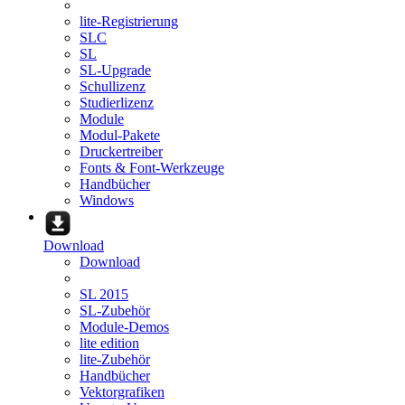
lite-Registrierung
SLC
SL
SL-Upgrade
Schullizenz
Studierlizenz
Module
Modul-Pakete
Druckertreiber
Fonts & Font-Werkzeuge
Handbücher
Windows
Download
Download
SL 2015
SL-Zubehör
Module-Demos
lite edition
lite-Zubehör
Handbücher
Vektorgrafiken