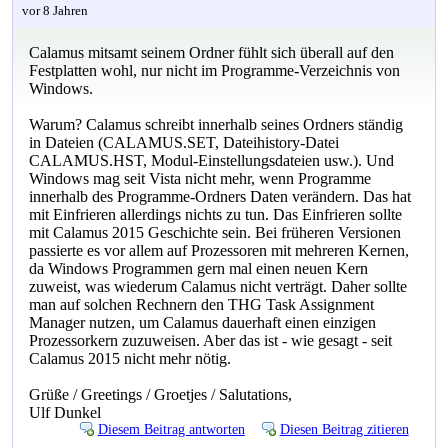
vor 8 Jahren
Calamus mitsamt seinem Ordner fühlt sich überall auf den
Festplatten wohl, nur nicht im Programme-Verzeichnis von
Windows.
Warum? Calamus schreibt innerhalb seines Ordners ständig
in Dateien (CALAMUS.SET, Dateihistory-Datei
CALAMUS.HST, Modul-Einstellungsdateien usw.). Und
Windows mag seit Vista nicht mehr, wenn Programme
innerhalb des Programme-Ordners Daten verändern. Das hat
mit Einfrieren allerdings nichts zu tun. Das Einfrieren sollte
mit Calamus 2015 Geschichte sein. Bei früheren Versionen
passierte es vor allem auf Prozessoren mit mehreren Kernen,
da Windows Programmen gern mal einen neuen Kern
zuweist, was wiederum Calamus nicht verträgt. Daher sollte
man auf solchen Rechnern den THG Task Assignment
Manager nutzen, um Calamus dauerhaft einen einzigen
Prozessorkern zuzuweisen. Aber das ist - wie gesagt - seit
Calamus 2015 nicht mehr nötig.
Grüße / Greetings / Groetjes / Salutations,
Ulf Dunkel
Diesem Beitrag antworten
Diesen Beitrag zitieren