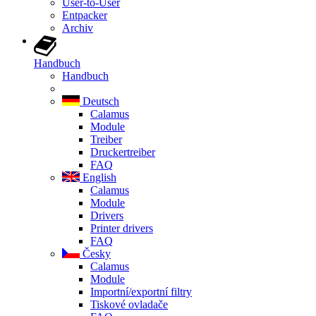
User-to-User
Entpacker
Archiv
Handbuch
Handbuch
Deutsch
Calamus
Module
Treiber
Druckertreiber
FAQ
English
Calamus
Module
Drivers
Printer drivers
FAQ
Česky
Calamus
Module
Importní/exportní filtry
Tiskové ovladače