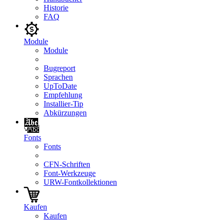
Historie
FAQ
Module
Module
Bugreport
Sprachen
UpToDate
Empfehlung
Installier-Tip
Abkürzungen
Fonts
Fonts
CFN-Schriften
Font-Werkzeuge
URW-Fontkollektionen
Kaufen
Kaufen