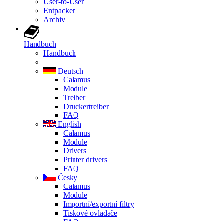
User-to-User
Entpacker
Archiv
Handbuch
Handbuch
Deutsch
Calamus
Module
Treiber
Druckertreiber
FAQ
English
Calamus
Module
Drivers
Printer drivers
FAQ
Česky
Calamus
Module
Importní/exportní filtry
Tiskové ovladače