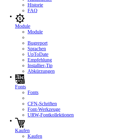
Historie
FAQ
Module
Module
Bugreport
Sprachen
UpToDate
Empfehlung
Installier-Tip
Abkürzungen
Fonts
Fonts
CFN-Schriften
Font-Werkzeuge
URW-Fontkollektionen
Kaufen
Kaufen