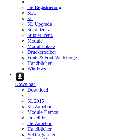
lite-Registrierung
SLC
SL
SL-Upgrade
Schullizenz
Studierlizenz
Module
Modul-Pakete
Druckertreiber
Fonts & Font-Werkzeuge
Handbücher
Windows
Download
Download
SL 2015
SL-Zubehör
Module-Demos
lite edition
lite-Zubehör
Handbücher
Vektorgrafiken