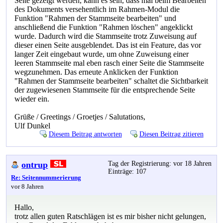
Seite gezeigt werden, kann es sein, dass mal beim Bearbeiten
des Dokuments versehentlich im Rahmen-Modul die
Funktion "Rahmen der Stammseite bearbeiten" und
anschließend die Funktion "Rahmen löschen" angeklickt
wurde. Dadurch wird die Stammseite trotz Zuweisung auf
dieser einen Seite ausgeblendet. Das ist ein Feature, das vor
langer Zeit eingebaut wurde, um ohne Zuweisung einer
leeren Stammseite mal eben rasch einer Seite die Stammseite
wegzunehmen. Das erneute Anklicken der Funktion
"Rahmen der Stammseite bearbeiten" schaltet die Sichtbarkeit
der zugewiesenen Stammseite für die entsprechende Seite
wieder ein.
Grüße / Greetings / Groetjes / Salutations,
Ulf Dunkel
Diesem Beitrag antworten
Diesen Beitrag zitieren
ontrup
Tag der Registrierung: vor 18 Jahren
Einträge: 107
Re: Seitennummerierung
vor 8 Jahren
Hallo,
trotz allen guten Ratschlägen ist es mir bisher nicht gelungen,