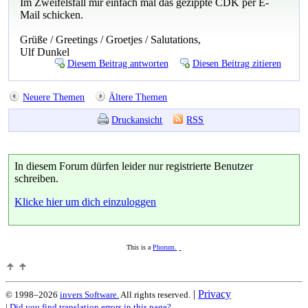
Im Zweifelsfall mir einfach mal das gezippte CDK per E-
Mail schicken.
Grüße / Greetings / Groetjes / Salutations,
Ulf Dunkel
Diesem Beitrag antworten
Diesen Beitrag zitieren
Neuere Themen
Ältere Themen
Druckansicht
RSS
In diesem Forum dürfen leider nur registrierte Benutzer
schreiben.
Klicke hier um dich einzuloggen
This is a
Phorum.
|
Privacy
© 1998–2026
invers Software.
All rights reserved.
|
Did you find translation errors in this page?