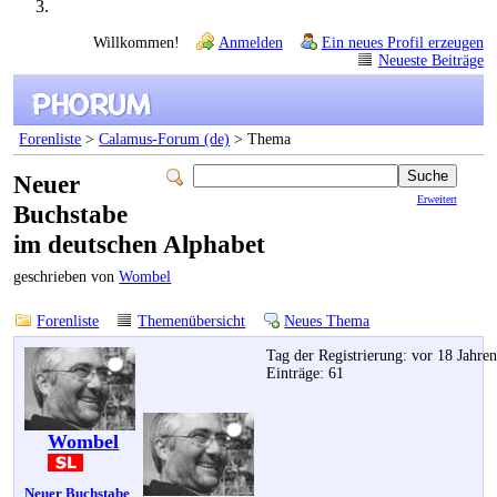
Willkommen!
Anmelden
Ein neues Profil erzeugen
Neueste Beiträge
Forenliste
>
Calamus-Forum (de)
> Thema
Neuer
Erweitert
Buchstabe
im deutschen Alphabet
geschrieben von
Wombel
Forenliste
Themenübersicht
Neues Thema
Tag der Registrierung: vor 18 Jahre
Einträge: 61
Wombel
Neuer Buchstabe