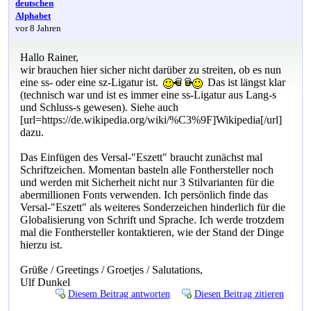
deutschen
Alphabet
vor 8 Jahren
Hallo Rainer,
wir brauchen hier sicher nicht darüber zu streiten, ob es nun
eine ss- oder eine sz-Ligatur ist.
Das ist längst klar
(technisch war und ist es immer eine ss-Ligatur aus Lang-s
und Schluss-s gewesen). Siehe auch
[url=https://de.wikipedia.org/wiki/%C3%9F]Wikipedia[/url]
dazu.
Das Einfügen des Versal-"Eszett" braucht zunächst mal
Schriftzeichen. Momentan basteln alle Fonthersteller noch
und werden mit Sicherheit nicht nur 3 Stilvarianten für die
abermillionen Fonts verwenden. Ich persönlich finde das
Versal-"Eszett" als weiteres Sonderzeichen hinderlich für die
Globalisierung von Schrift und Sprache. Ich werde trotzdem
mal die Fonthersteller kontaktieren, wie der Stand der Dinge
hierzu ist.
Grüße / Greetings / Groetjes / Salutations,
Ulf Dunkel
Diesem Beitrag antworten
Diesen Beitrag zitieren