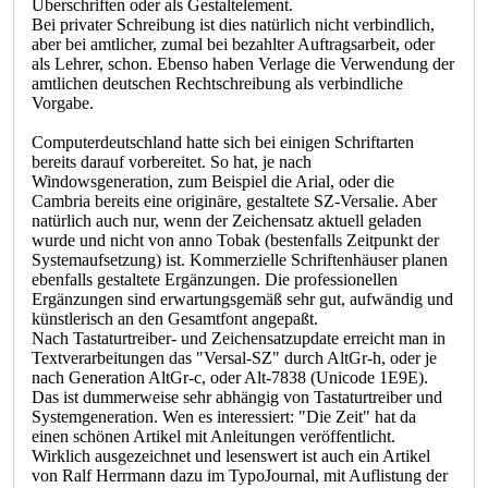
Überschriften oder als Gestaltelement.
Bei privater Schreibung ist dies natürlich nicht verbindlich,
aber bei amtlicher, zumal bei bezahlter Auftragsarbeit, oder
als Lehrer, schon. Ebenso haben Verlage die Verwendung der
amtlichen deutschen Rechtschreibung als verbindliche
Vorgabe.
Computerdeutschland hatte sich bei einigen Schriftarten
bereits darauf vorbereitet. So hat, je nach
Windowsgeneration, zum Beispiel die Arial, oder die
Cambria bereits eine originäre, gestaltete SZ-Versalie. Aber
natürlich auch nur, wenn der Zeichensatz aktuell geladen
wurde und nicht von anno Tobak (bestenfalls Zeitpunkt der
Systemaufsetzung) ist. Kommerzielle Schriftenhäuser planen
ebenfalls gestaltete Ergänzungen. Die professionellen
Ergänzungen sind erwartungsgemäß sehr gut, aufwändig und
künstlerisch an den Gesamtfont angepaßt.
Nach Tastaturtreiber- und Zeichensatzupdate erreicht man in
Textverarbeitungen das "Versal-SZ" durch AltGr-h, oder je
nach Generation AltGr-c, oder Alt-7838 (Unicode 1E9E).
Das ist dummerweise sehr abhängig von Tastaturtreiber und
Systemgeneration. Wen es interessiert: "Die Zeit" hat da
einen schönen Artikel mit Anleitungen veröffentlicht.
Wirklich ausgezeichnet und lesenswert ist auch ein Artikel
von Ralf Herrmann dazu im TypoJournal, mit Auflistung der