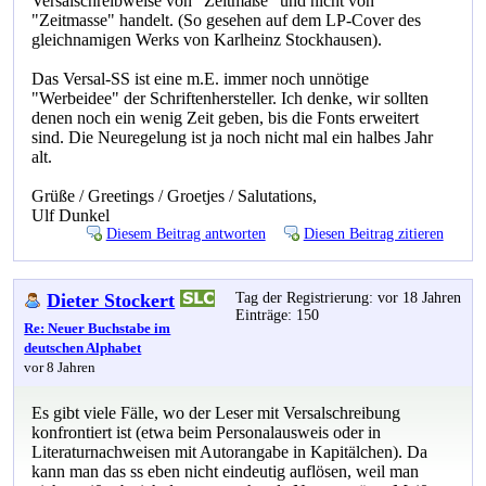
Versalschreibweise von "Zeitmaße" und nicht von
"Zeitmasse" handelt. (So gesehen auf dem LP-Cover des
gleichnamigen Werks von Karlheinz Stockhausen).
Das Versal-SS ist eine m.E. immer noch unnötige
"Werbeidee" der Schriftenhersteller. Ich denke, wir sollten
denen noch ein wenig Zeit geben, bis die Fonts erweitert
sind. Die Neuregelung ist ja noch nicht mal ein halbes Jahr
alt.
Grüße / Greetings / Groetjes / Salutations,
Ulf Dunkel
Diesem Beitrag antworten
Diesen Beitrag zitieren
Dieter Stockert
Tag der Registrierung: vor 18 Jahren
Einträge: 150
Re: Neuer Buchstabe im
deutschen Alphabet
vor 8 Jahren
Es gibt viele Fälle, wo der Leser mit Versalschreibung
konfrontiert ist (etwa beim Personalausweis oder in
Literaturnachweisen mit Autorangabe in Kapitälchen). Da
kann man das ss eben nicht eindeutig auflösen, weil man