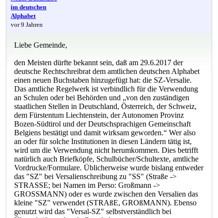
im deutschen
Alphabet
vor 9 Jahren
Liebe Gemeinde,
den Meisten dürfte bekannt sein, daß am 29.6.2017 der
deutsche Rechtschreibrat dem amtlichen deutschen Alphabet
einen neuen Buchstaben hinzugefügt hat: die SZ-Versalie.
Das amtliche Regelwerk ist verbindlich für die Verwendung
an Schulen oder bei Behörden und „von den zuständigen
staatlichen Stellen in Deutschland, Österreich, der Schweiz,
dem Fürstentum Liechtenstein, der Autonomen Provinz
Bozen-Südtirol und der Deutschsprachigen Gemeinschaft
Belgiens bestätigt und damit wirksam geworden.“ Wer also
an oder für solche Institutionen in diesen Ländern tätig ist,
wird um die Verwendung nicht herumkommen. Dies betrifft
natürlich auch Briefköpfe, Schulbücher/Schultexte, amtliche
Vordrucke/Formulare. Üblicherweise wurde bislang entweder
das "SZ" bei Versalienschreibung zu "SS" (Straße ->
STRASSE; bei Namen im Perso: Großmann ->
GROSSMANN) oder es wurde zwischen den Versalien das
kleine "SZ" verwendet (STRAßE, GROßMANN). Ebenso
genutzt wird das "Versal-SZ" selbstverständlich bei