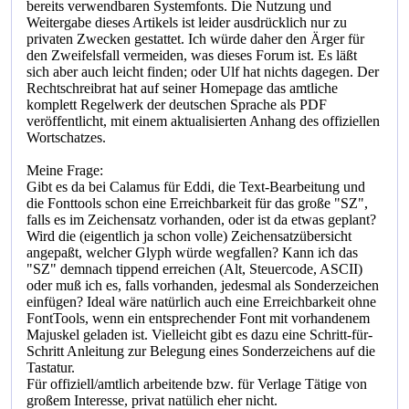
bereits verwendbaren Systemfonts. Die Nutzung und
Weitergabe dieses Artikels ist leider ausdrücklich nur zu
privaten Zwecken gestattet. Ich würde daher den Ärger für
den Zweifelsfall vermeiden, was dieses Forum ist. Es läßt
sich aber auch leicht finden; oder Ulf hat nichts dagegen. Der
Rechtschreibrat hat auf seiner Homepage das amtliche
komplett Regelwerk der deutschen Sprache als PDF
veröffentlicht, mit einem aktualisierten Anhang des offiziellen
Wortschatzes.
Meine Frage:
Gibt es da bei Calamus für Eddi, die Text-Bearbeitung und
die Fonttools schon eine Erreichbarkeit für das große "SZ",
falls es im Zeichensatz vorhanden, oder ist da etwas geplant?
Wird die (eigentlich ja schon volle) Zeichensatzübersicht
angepaßt, welcher Glyph würde wegfallen? Kann ich das
"SZ" demnach tippend erreichen (Alt, Steuercode, ASCII)
oder muß ich es, falls vorhanden, jedesmal als Sonderzeichen
einfügen? Ideal wäre natürlich auch eine Erreichbarkeit ohne
FontTools, wenn ein entsprechender Font mit vorhandenem
Majuskel geladen ist. Vielleicht gibt es dazu eine Schritt-für-
Schritt Anleitung zur Belegung eines Sonderzeichens auf die
Tastatur.
Für offiziell/amtlich arbeitende bzw. für Verlage Tätige von
großem Interesse, privat natülich eher nicht.