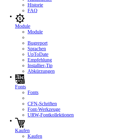
Historie
FAQ
Module
Module
Bugreport
Sprachen
UpToDate
Empfehlung
Installier-Tip
Abkürzungen
Fonts
Fonts
CFN-Schriften
Font-Werkzeuge
URW-Fontkollektionen
Kaufen
Kaufen