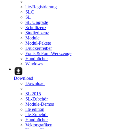
lite-Registrierung
SLC
SL
SL-Upgrade
Schullizenz
Studierlizenz
Module
Modul-Pakete
Druckertreiber
Fonts & Font-Werkzeuge
Handbücher
Windows
Download
Download
SL 2015
SL-Zubehör
Module-Demos
lite edition
lite-Zubehör
Handbücher
Vektorgrafiken