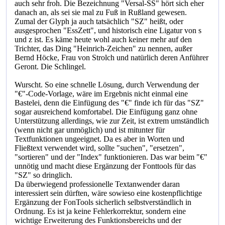
auch sehr froh. Die Bezeichnung "Versal-SS" hört sich eher
danach an, als sei sie mal zu Fuß in Rußland gewesen.
Zumal der Glyph ja auch tatsächlich "SZ" heißt, oder
ausgesprochen "EssZett", und historisch eine Ligatur von s
und z ist. Es käme heute wohl auch keiner mehr auf den
Trichter, das Ding "Heinrich-Zeichen" zu nennen, außer
Bernd Höcke, Frau von Strolch und natürlich deren Anführer
Geront. Die Schlingel.
Wurscht. So eine schnelle Lösung, durch Verwendung der
"€"-Code-Vorlage, wäre im Ergebnis nicht einmal eine
Bastelei, denn die Einfügung des "€" finde ich für das "SZ"
sogar ausreichend komfortabel. Die Einfügung ganz ohne
Unterstützung allerdings, wie zur Zeit, ist extrem umständlich
(wenn nicht gar unmöglich) und ist mitunter für
Textfunktionen ungeeignet. Da es aber in Worten und
Fließtext verwendet wird, sollte "suchen", "ersetzen",
"sortieren" und der "Index" funktionieren. Das war beim "€"
unnötig und macht diese Ergänzung der Fonttools für das
"SZ" so dringlich.
Da überwiegend professionelle Textanwender daran
interessiert sein dürften, wäre sowieso eine kostenpflichtige
Ergänzung der FonTools sicherlich selbstverständlich in
Ordnung. Es ist ja keine Fehlerkorrektur, sondern eine
wichtige Erweiterung des Funktionsbereichs und der