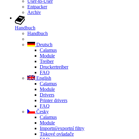
User-to-User
Entpacker
Archiv
Handbuch
Handbuch
Deutsch
Calamus
Module
Treiber
Druckertreiber
FAQ
English
Calamus
Module
Drivers
Printer drivers
FAQ
Česky
Calamus
Module
Importní/exportní filtry
Tiskové ovladače