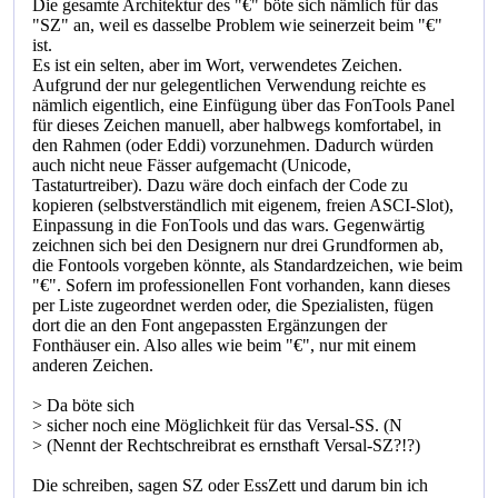
Die gesamte Architektur des "€" böte sich nämlich für das
"SZ" an, weil es dasselbe Problem wie seinerzeit beim "€"
ist.
Es ist ein selten, aber im Wort, verwendetes Zeichen.
Aufgrund der nur gelegentlichen Verwendung reichte es
nämlich eigentlich, eine Einfügung über das FonTools Panel
für dieses Zeichen manuell, aber halbwegs komfortabel, in
den Rahmen (oder Eddi) vorzunehmen. Dadurch würden
auch nicht neue Fässer aufgemacht (Unicode,
Tastaturtreiber). Dazu wäre doch einfach der Code zu
kopieren (selbstverständlich mit eigenem, freien ASCI-Slot),
Einpassung in die FonTools und das wars. Gegenwärtig
zeichnen sich bei den Designern nur drei Grundformen ab,
die Fontools vorgeben könnte, als Standardzeichen, wie beim
"€". Sofern im professionellen Font vorhanden, kann dieses
per Liste zugeordnet werden oder, die Spezialisten, fügen
dort die an den Font angepassten Ergänzungen der
Fonthäuser ein. Also alles wie beim "€", nur mit einem
anderen Zeichen.
> Da böte sich
> sicher noch eine Möglichkeit für das Versal-SS. (N
> (Nennt der Rechtschreibrat es ernsthaft Versal-SZ?!?)
Die schreiben, sagen SZ oder EssZett und darum bin ich