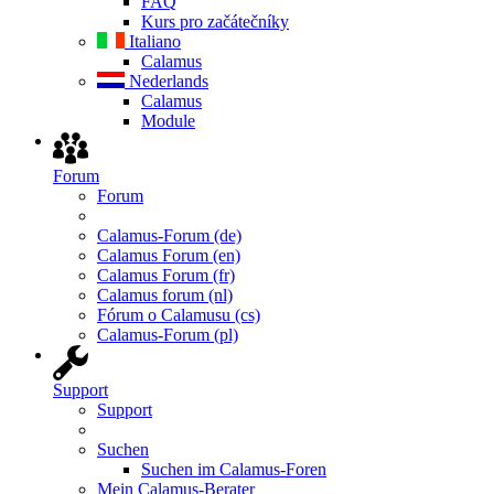
FAQ
Kurs pro začátečníky
Italiano
Calamus
Nederlands
Calamus
Module
Forum
Forum
Calamus-Forum (de)
Calamus Forum (en)
Calamus Forum (fr)
Calamus forum (nl)
Fórum o Calamusu (cs)
Calamus-Forum (pl)
Support
Support
Suchen
Suchen im Calamus-Foren
Mein Calamus-Berater