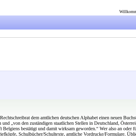
Willkom
 Rechtschreibrat dem amtlichen deutschen Alphabet einen neuen Buchst
n und „von den zuständigen staatlichen Stellen in Deutschland, Österr
elgiens bestätigt und damit wirksam geworden.“ Wer also an oder für s
iefköpfe, Schulbücher/Schultexte, amtliche Vordrucke/Formulare. Übl