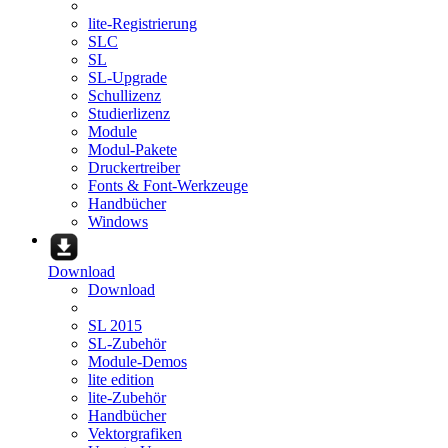
lite-Registrierung
SLC
SL
SL-Upgrade
Schullizenz
Studierlizenz
Module
Modul-Pakete
Druckertreiber
Fonts & Font-Werkzeuge
Handbücher
Windows
Download
Download
SL 2015
SL-Zubehör
Module-Demos
lite edition
lite-Zubehör
Handbücher
Vektorgrafiken