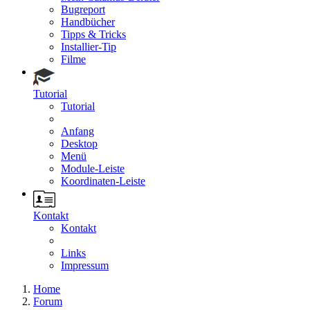
Bugreport
Handbücher
Tipps & Tricks
Installier-Tip
Filme
Tutorial
Tutorial
Anfang
Desktop
Menü
Module-Leiste
Koordinaten-Leiste
Kontakt
Kontakt
Links
Impressum
Home
Forum