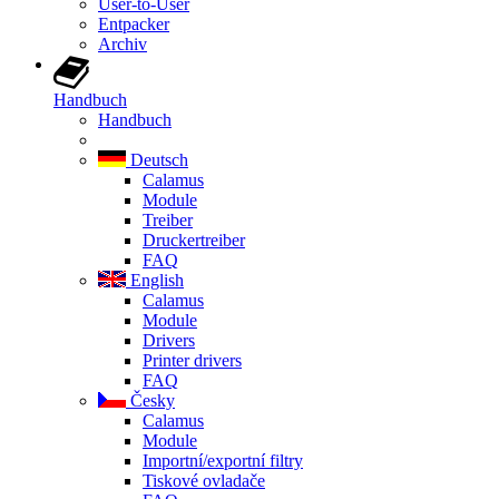
User-to-User
Entpacker
Archiv
Handbuch
Handbuch
Deutsch
Calamus
Module
Treiber
Druckertreiber
FAQ
English
Calamus
Module
Drivers
Printer drivers
FAQ
Česky
Calamus
Module
Importní/exportní filtry
Tiskové ovladače