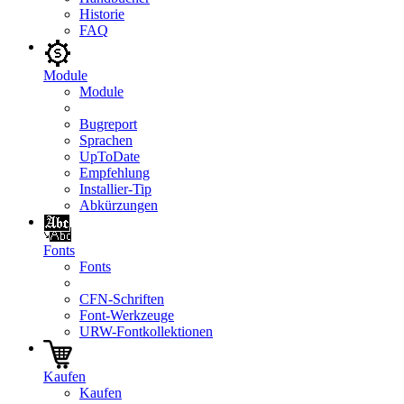
Historie
FAQ
Module
Module
Bugreport
Sprachen
UpToDate
Empfehlung
Installier-Tip
Abkürzungen
Fonts
Fonts
CFN-Schriften
Font-Werkzeuge
URW-Fontkollektionen
Kaufen
Kaufen