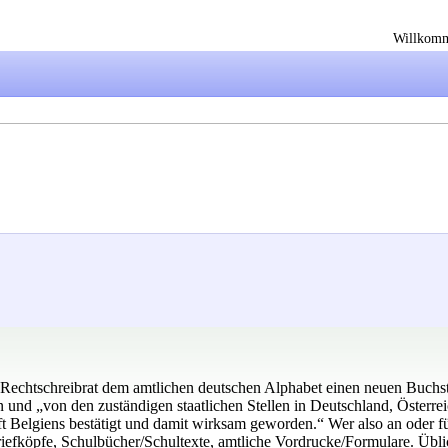
Willkom
 Rechtschreibrat dem amtlichen deutschen Alphabet einen neuen Buchst
n und „von den zuständigen staatlichen Stellen in Deutschland, Österr
elgiens bestätigt und damit wirksam geworden.“ Wer also an oder für s
iefköpfe, Schulbücher/Schultexte, amtliche Vordrucke/Formulare. Übl