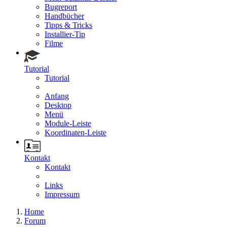
Bugreport
Handbücher
Tipps & Tricks
Installier-Tip
Filme
Tutorial
Tutorial
Anfang
Desktop
Menü
Module-Leiste
Koordinaten-Leiste
Kontakt
Kontakt
Links
Impressum
Home
Forum