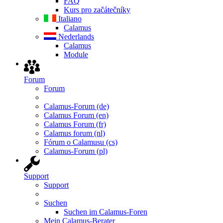
FAQ
Kurs pro začátečníky
Italiano
Calamus
Nederlands
Calamus
Module
Forum
Forum
Calamus-Forum (de)
Calamus Forum (en)
Calamus Forum (fr)
Calamus forum (nl)
Fórum o Calamusu (cs)
Calamus-Forum (pl)
Support
Support
Suchen
Suchen im Calamus-Foren
Mein Calamus-Berater