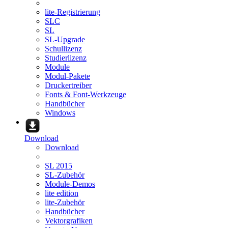
lite-Registrierung
SLC
SL
SL-Upgrade
Schullizenz
Studierlizenz
Module
Modul-Pakete
Druckertreiber
Fonts & Font-Werkzeuge
Handbücher
Windows
Download
Download
SL 2015
SL-Zubehör
Module-Demos
lite edition
lite-Zubehör
Handbücher
Vektorgrafiken