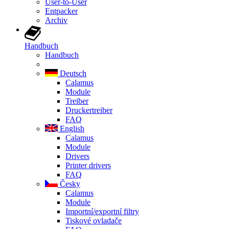
User-to-User
Entpacker
Archiv
Handbuch
Handbuch
Deutsch
Calamus
Module
Treiber
Druckertreiber
FAQ
English
Calamus
Module
Drivers
Printer drivers
FAQ
Česky
Calamus
Module
Importní/exportní filtry
Tiskové ovladače