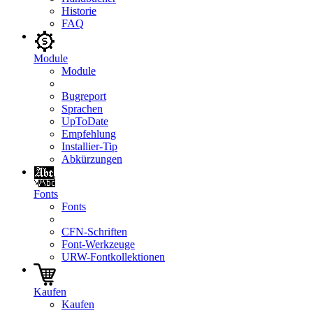
Historie
FAQ
Module
Module
Bugreport
Sprachen
UpToDate
Empfehlung
Installier-Tip
Abkürzungen
Fonts
Fonts
CFN-Schriften
Font-Werkzeuge
URW-Fontkollektionen
Kaufen
Kaufen