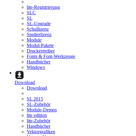
lite-Registrierung
SLC
SL
SL-Upgrade
Schullizenz
Studierlizenz
Module
Modul-Pakete
Druckertreiber
Fonts & Font-Werkzeuge
Handbücher
Windows
Download
Download
SL 2015
SL-Zubehör
Module-Demos
lite edition
lite-Zubehör
Handbücher
Vektorgrafiken