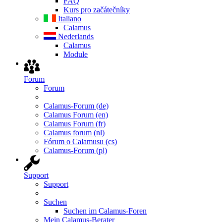
FAQ
Kurs pro začátečníky
Italiano
Calamus
Nederlands
Calamus
Module
Forum
Forum
Calamus-Forum (de)
Calamus Forum (en)
Calamus Forum (fr)
Calamus forum (nl)
Fórum o Calamusu (cs)
Calamus-Forum (pl)
Support
Support
Suchen
Suchen im Calamus-Foren
Mein Calamus-Berater