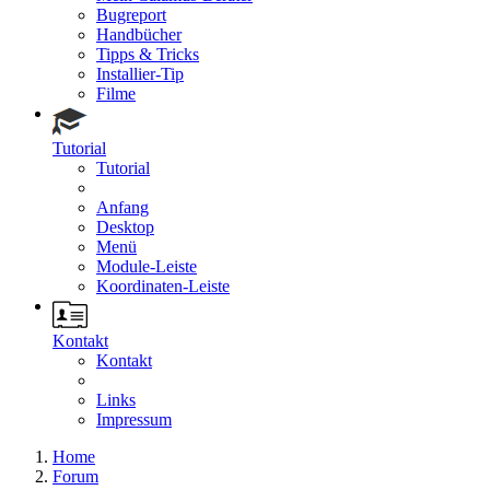
Bugreport
Handbücher
Tipps & Tricks
Installier-Tip
Filme
Tutorial
Tutorial
Anfang
Desktop
Menü
Module-Leiste
Koordinaten-Leiste
Kontakt
Kontakt
Links
Impressum
Home
Forum