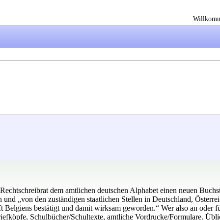
Willkom
 Rechtschreibrat dem amtlichen deutschen Alphabet einen neuen Buchst
n und „von den zuständigen staatlichen Stellen in Deutschland, Österr
elgiens bestätigt und damit wirksam geworden.“ Wer also an oder für s
iefköpfe, Schulbücher/Schultexte, amtliche Vordrucke/Formulare. Übl