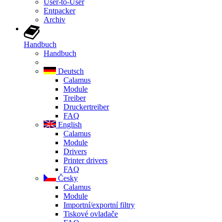
User-to-User
Entpacker
Archiv
Handbuch
Handbuch
Deutsch
Calamus
Module
Treiber
Druckertreiber
FAQ
English
Calamus
Module
Drivers
Printer drivers
FAQ
Česky
Calamus
Module
Importní/exportní filtry
Tiskové ovladače