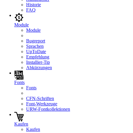
Historie
FAQ
Module
Module
Bugreport
Sprachen
UpToDate
Empfehlung
Installier-Tip
Abkürzungen
Fonts
Fonts
CFN-Schriften
Font-Werkzeuge
URW-Fontkollektionen
Kaufen
Kaufen