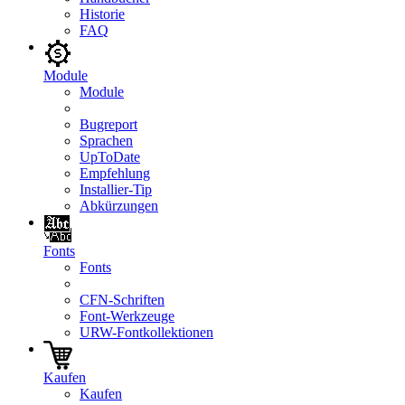
Historie
FAQ
Module
Module
Bugreport
Sprachen
UpToDate
Empfehlung
Installier-Tip
Abkürzungen
Fonts
Fonts
CFN-Schriften
Font-Werkzeuge
URW-Fontkollektionen
Kaufen
Kaufen