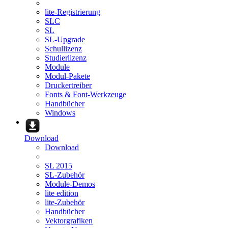
lite-Registrierung
SLC
SL
SL-Upgrade
Schullizenz
Studierlizenz
Module
Modul-Pakete
Druckertreiber
Fonts & Font-Werkzeuge
Handbücher
Windows
Download
Download
SL 2015
SL-Zubehör
Module-Demos
lite edition
lite-Zubehör
Handbücher
Vektorgrafiken