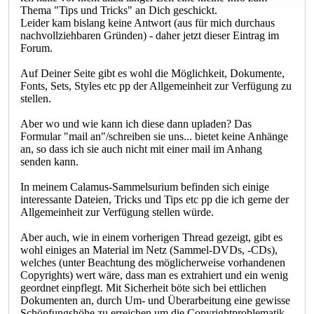
Thema "Tips und Tricks" an Dich geschickt.
Leider kam bislang keine Antwort (aus für mich durchaus
nachvollziehbaren Gründen) - daher jetzt dieser Eintrag im
Forum.
Auf Deiner Seite gibt es wohl die Möglichkeit, Dokumente,
Fonts, Sets, Styles etc pp der Allgemeinheit zur Verfügung zu
stellen.
Aber wo und wie kann ich diese dann upladen? Das
Formular "mail an"/schreiben sie uns... bietet keine Anhänge
an, so dass ich sie auch nicht mit einer mail im Anhang
senden kann.
In meinem Calamus-Sammelsurium befinden sich einige
interessante Dateien, Tricks und Tips etc pp die ich gerne der
Allgemeinheit zur Verfügung stellen würde.
Aber auch, wie in einem vorherigen Thread gezeigt, gibt es
wohl einiges an Material im Netz (Sammel-DVDs, -CDs),
welches (unter Beachtung des möglicherweise vorhandenen
Copyrights) wert wäre, dass man es extrahiert und ein wenig
geordnet einpflegt. Mit Sicherheit böte sich bei ettlichen
Dokumenten an, durch Um- und Überarbeitung eine gewisse
Schöpfungshöhe zu erreichen um die Copyrightproblematik