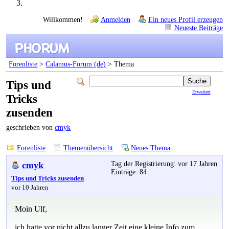
Willkommen!
Anmelden
Ein neues Profil erzeugen
Neueste Beiträge
Forenliste
>
Calamus-Forum (de)
> Thema
Tips und
Erweitert
Tricks
zusenden
geschrieben von
cmyk
Forenliste
Themenübersicht
Neues Thema
cmyk
Tag der Registrierung: vor 17 Jahren
Einträge: 84
Tips und Tricks zusenden
vor 10 Jahren
Moin Ulf,
ich hatte vor nicht allzu langer Zeit eine kleine Info zum