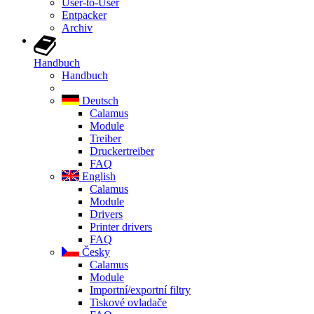
User-to-User
Entpacker
Archiv
Handbuch
Handbuch
Deutsch
Calamus
Module
Treiber
Druckertreiber
FAQ
English
Calamus
Module
Drivers
Printer drivers
FAQ
Česky
Calamus
Module
Importní/exportní filtry
Tiskové ovladače