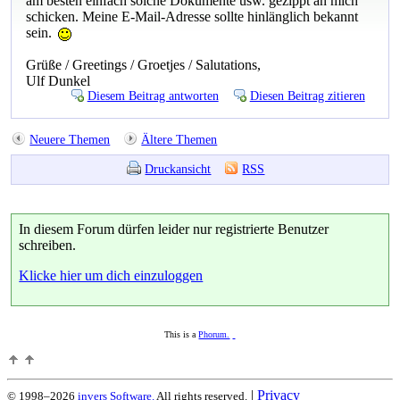
am besten einfach solche Dokumente usw. gezippt an mich
schicken. Meine E-Mail-Adresse sollte hinlänglich bekannt
sein.
Grüße / Greetings / Groetjes / Salutations,
Ulf Dunkel
Diesem Beitrag antworten
Diesen Beitrag zitieren
Neuere Themen
Ältere Themen
Druckansicht
RSS
In diesem Forum dürfen leider nur registrierte Benutzer
schreiben.
Klicke hier um dich einzuloggen
This is a
Phorum.
|
Privacy
© 1998–2026
invers Software.
All rights reserved.