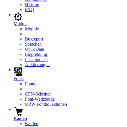
Historie
FAQ
Module
Module
Bugreport
Sprachen
UpToDate
Empfehlung
Installier-Tip
Abkürzungen
Fonts
Fonts
CFN-Schriften
Font-Werkzeuge
URW-Fontkollektionen
Kaufen
Kaufen