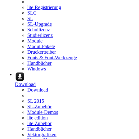
lite-Registrierung
SLC
SL
SL-Upgrade
Schullizenz
Studierlizenz
Module
Modul-Pakete
Druckertreiber
Fonts & Font-Werkzeuge
Handbücher
Windows
Download
Download
SL 2015
SL-Zubehör
Module-Demos
lite edition
lite-Zubehör
Handbücher
Vektorgrafiken