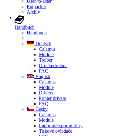
User-to-User
Entpacker
Archiv
Handbuch
Handbuch
Deutsch
Calamus
Module
Treiber
Druckertreiber
FAQ
English
Calamus
Module
Drivers
Printer drivers
FAQ
Česky
Calamus
Module
Importní/exportní filtry
Tiskové ovladače