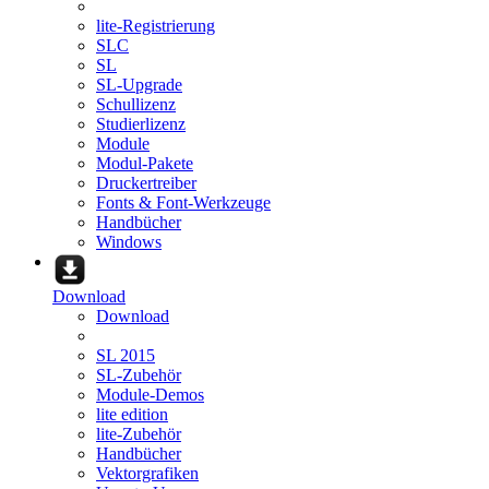
lite-Registrierung
SLC
SL
SL-Upgrade
Schullizenz
Studierlizenz
Module
Modul-Pakete
Druckertreiber
Fonts & Font-Werkzeuge
Handbücher
Windows
Download
Download
SL 2015
SL-Zubehör
Module-Demos
lite edition
lite-Zubehör
Handbücher
Vektorgrafiken