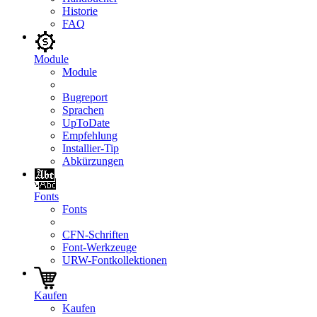
Historie
FAQ
Module
Module
Bugreport
Sprachen
UpToDate
Empfehlung
Installier-Tip
Abkürzungen
Fonts
Fonts
CFN-Schriften
Font-Werkzeuge
URW-Fontkollektionen
Kaufen
Kaufen