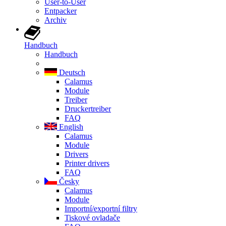
User-to-User
Entpacker
Archiv
Handbuch
Handbuch
Deutsch
Calamus
Module
Treiber
Druckertreiber
FAQ
English
Calamus
Module
Drivers
Printer drivers
FAQ
Česky
Calamus
Module
Importní/exportní filtry
Tiskové ovladače