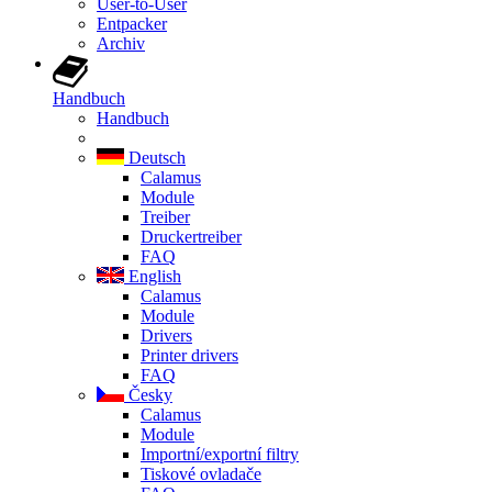
User-to-User
Entpacker
Archiv
Handbuch
Handbuch
Deutsch
Calamus
Module
Treiber
Druckertreiber
FAQ
English
Calamus
Module
Drivers
Printer drivers
FAQ
Česky
Calamus
Module
Importní/exportní filtry
Tiskové ovladače