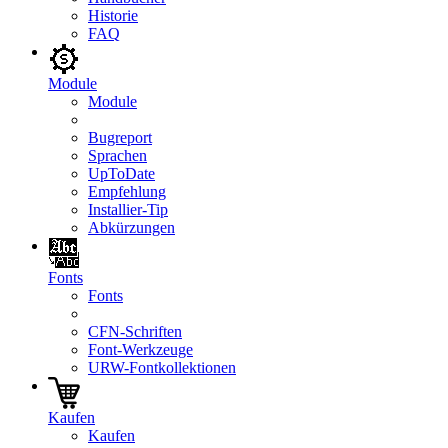
Historie
FAQ
Module
Module
Bugreport
Sprachen
UpToDate
Empfehlung
Installier-Tip
Abkürzungen
Fonts
Fonts
CFN-Schriften
Font-Werkzeuge
URW-Fontkollektionen
Kaufen
Kaufen