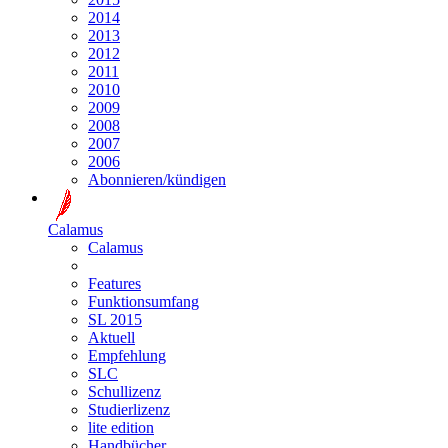
2014
2013
2012
2011
2010
2009
2008
2007
2006
Abonnieren/kündigen
Calamus
Calamus
Features
Funktionsumfang
SL 2015
Aktuell
Empfehlung
SLC
Schullizenz
Studierlizenz
lite edition
Handbücher