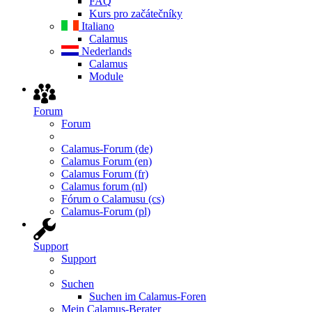
FAQ
Kurs pro začátečníky
Italiano
Calamus
Nederlands
Calamus
Module
Forum
Forum
Calamus-Forum (de)
Calamus Forum (en)
Calamus Forum (fr)
Calamus forum (nl)
Fórum o Calamusu (cs)
Calamus-Forum (pl)
Support
Support
Suchen
Suchen im Calamus-Foren
Mein Calamus-Berater