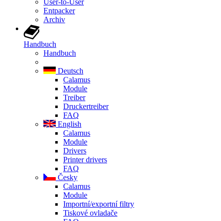
User-to-User
Entpacker
Archiv
Handbuch
Handbuch
Deutsch
Calamus
Module
Treiber
Druckertreiber
FAQ
English
Calamus
Module
Drivers
Printer drivers
FAQ
Česky
Calamus
Module
Importní/exportní filtry
Tiskové ovladače