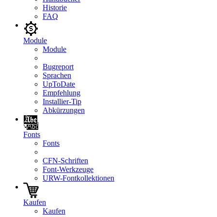
Historie
FAQ
Module
Module
Bugreport
Sprachen
UpToDate
Empfehlung
Installier-Tip
Abkürzungen
Fonts
Fonts
CFN-Schriften
Font-Werkzeuge
URW-Fontkollektionen
Kaufen
Kaufen