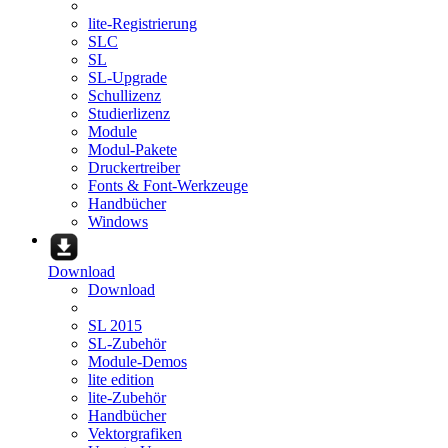
lite-Registrierung
SLC
SL
SL-Upgrade
Schullizenz
Studierlizenz
Module
Modul-Pakete
Druckertreiber
Fonts & Font-Werkzeuge
Handbücher
Windows
Download
Download
SL 2015
SL-Zubehör
Module-Demos
lite edition
lite-Zubehör
Handbücher
Vektorgrafiken