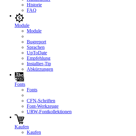
Historie
FAQ
Module
Module
Bugreport
Sprachen
UpToDate
Empfehlung
Installier-Tip
Abkürzungen
Fonts
Fonts
CFN-Schriften
Font-Werkzeuge
URW-Fontkollektionen
Kaufen
Kaufen