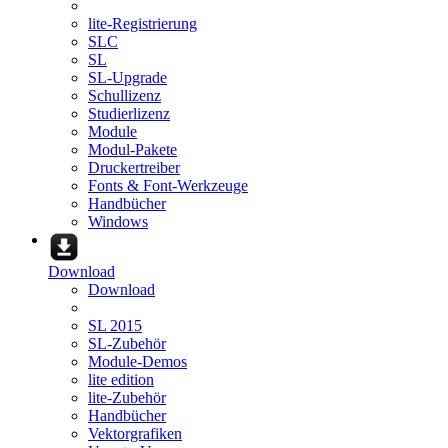
lite-Registrierung
SLC
SL
SL-Upgrade
Schullizenz
Studierlizenz
Module
Modul-Pakete
Druckertreiber
Fonts & Font-Werkzeuge
Handbücher
Windows
Download
Download
SL 2015
SL-Zubehör
Module-Demos
lite edition
lite-Zubehör
Handbücher
Vektorgrafiken