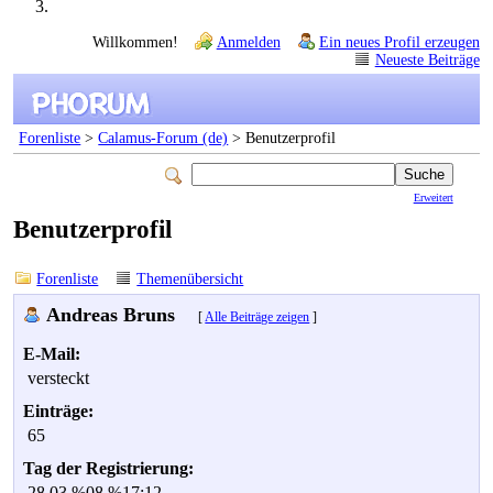
Willkommen!
Anmelden
Ein neues Profil erzeugen
Neueste Beiträge
Forenliste
>
Calamus-Forum (de)
> Benutzerprofil
Erweitert
Benutzerprofil
Forenliste
Themenübersicht
Andreas Bruns
[
Alle Beiträge zeigen
]
E-Mail:
versteckt
Einträge:
65
Tag der Registrierung:
28.03.%08 %17:12