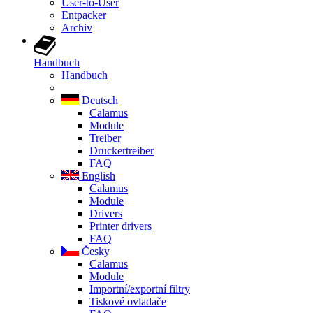
User-to-User
Entpacker
Archiv
Handbuch
Handbuch
Deutsch
Calamus
Module
Treiber
Druckertreiber
FAQ
English
Calamus
Module
Drivers
Printer drivers
FAQ
Česky
Calamus
Module
Importní/exportní filtry
Tiskové ovladače