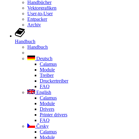
Handbücher
Vektorgrafiken
User-to-User
Entpacker
Archiv
Handbuch
Handbuch
Deutsch
Calamus
Module
Treiber
Druckertreiber
FAQ
English
Calamus
Module
Drivers
Printer drivers
FAQ
Česky
Calamus
Module