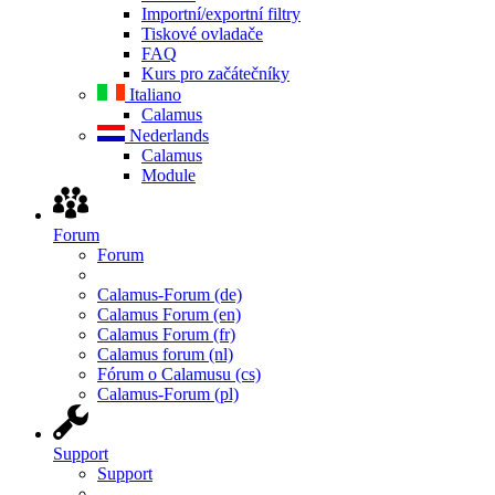
Importní/exportní filtry
Tiskové ovladače
FAQ
Kurs pro začátečníky
Italiano
Calamus
Nederlands
Calamus
Module
Forum
Forum
Calamus-Forum (de)
Calamus Forum (en)
Calamus Forum (fr)
Calamus forum (nl)
Fórum o Calamusu (cs)
Calamus-Forum (pl)
Support
Support