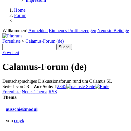
Impressum
Home
Forum
Willkommen!
Anmelden
Ein neues Profil erzeugen
Neueste Beiträge
Forenliste
>
Calamus-Forum (de)
Erweitert
Calamus-Forum (de)
Deutschsprachiges Diskussionsforum rund um Calamus SL
Seite 1 von 53
Zur Seite:
1
2
3
4
5
Forenliste
Neues Thema
RSS
Thema
ausschießmodul
von
cmyk