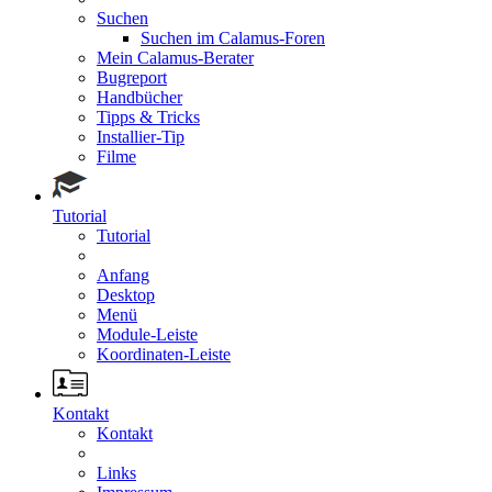
Suchen
Suchen im Calamus-Foren
Mein Calamus-Berater
Bugreport
Handbücher
Tipps & Tricks
Installier-Tip
Filme
Tutorial
Tutorial
Anfang
Desktop
Menü
Module-Leiste
Koordinaten-Leiste
Kontakt
Kontakt
Links