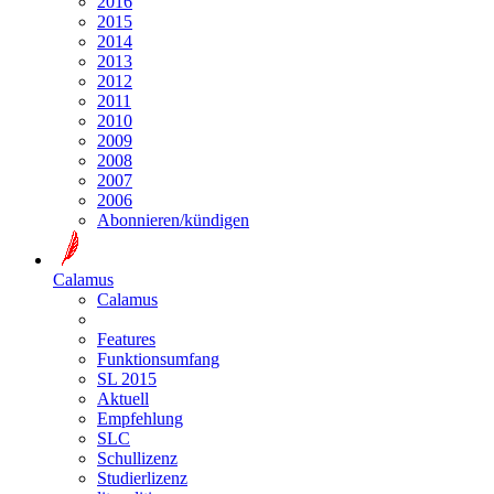
2016
2015
2014
2013
2012
2011
2010
2009
2008
2007
2006
Abonnieren/kündigen
Calamus
Calamus
Features
Funktionsumfang
SL 2015
Aktuell
Empfehlung
SLC
Schullizenz
Studierlizenz