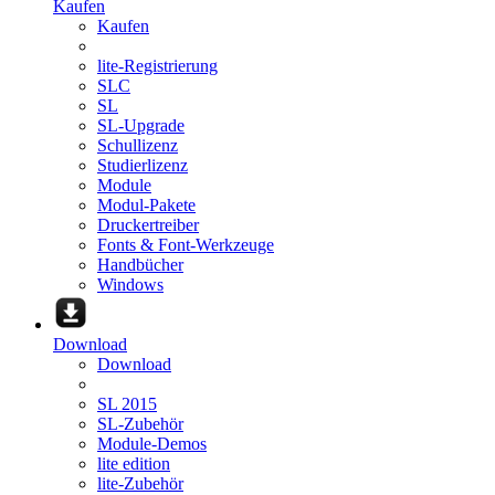
Kaufen
Kaufen
lite-Registrierung
SLC
SL
SL-Upgrade
Schullizenz
Studierlizenz
Module
Modul-Pakete
Druckertreiber
Fonts & Font-Werkzeuge
Handbücher
Windows
Download
Download
SL 2015
SL-Zubehör
Module-Demos
lite edition
lite-Zubehör