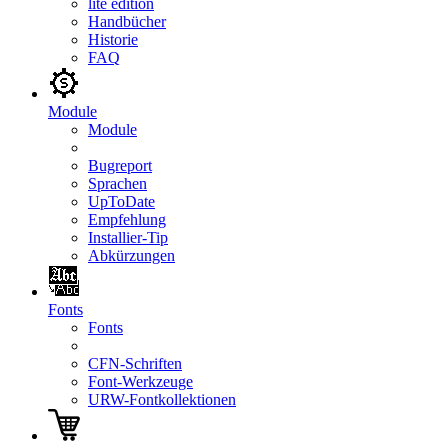
lite edition
Handbücher
Historie
FAQ
Module
Module
Bugreport
Sprachen
UpToDate
Empfehlung
Installier-Tip
Abkürzungen
Fonts
Fonts
CFN-Schriften
Font-Werkzeuge
URW-Fontkollektionen